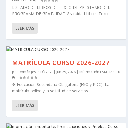
FAMILIAS
|
0
|
LISTADO DE LIBROS DE TEXTO DE PRÉSTAMO DEL
PROGRAMA DE GRATUIDAD Gratuidad Libros Texto...
LEER MÁS
LIBROS DE TEXTO Y MATERIAL
MATRÍCULA CURSO 2026-2027
IMPRESO CURSO 26-27
por
Román Jesús Díaz Gil
|
Jun 29, 2026
|
Información FAMILIAS
|
0
|
❖ Educación Secundaria Obligatoria (ESO y PDC) La
matrícula online y la solicitud de servicios...
LEER MÁS