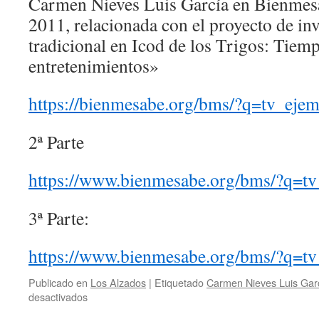
Carmen Nieves Luis García en Bienmesa
Canarias
2011, relacionada con el proyecto de in
tradicional en Icod de los Trigos: Tiemp
entretenimientos»
https://bienmesabe.org/bms/?q=tv_eje
2ª Parte
https://www.bienmesabe.org/bms/?q=t
3ª Parte:
https://www.bienmesabe.org/bms/?q=t
Publicado en
Los Alzados
|
Etiquetado
Carmen Nieves Luis Gar
en
desactivados
Entrevista