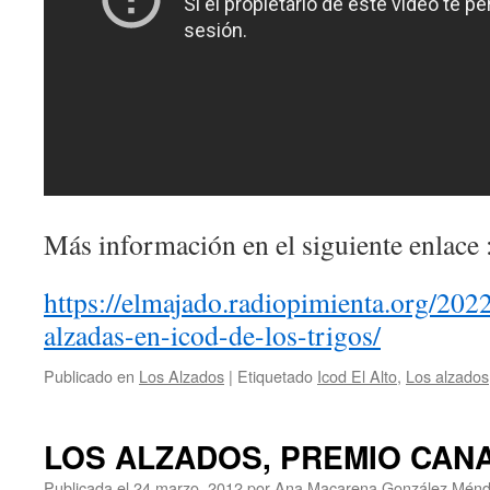
Más información en el siguiente enlace 
https://elmajado.radiopimienta.org/20
alzadas-en-icod-de-los-trigos/
Publicado en
Los Alzados
|
Etiquetado
Icod El Alto
,
Los alzados
LOS ALZADOS, PREMIO CANA
Publicada el
24 marzo, 2012
por
Ana Macarena González Mén