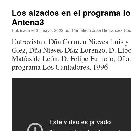
a
Dña
Los alzados en el programa l
Carmen
Antena3
Nieves
Luis
Publicada el
31 mayo, 2022
por
Pantaleon José Hernández Rod
García
en
Entrevista a Dña Carmen Nieves Luis y
Bienmesabe
Glez, Dña Nieves Díaz Lorenzo, D. Lib
TV
Matías de León, D. Felipe Fumero, Dña. 
programa Los Cantadores, 1996