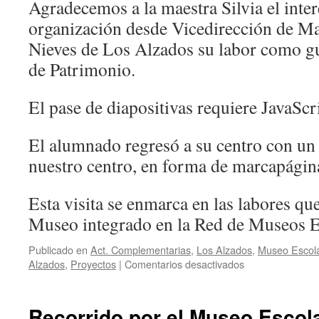
Agradecemos a la maestra Silvia el interé
organización desde Vicedirección de Ma
Nieves de Los Alzados su labor como gu
de Patrimonio.
El pase de diapositivas requiere JavaScr
El alumnado regresó a su centro con un
nuestro centro, en forma de marcapágin
Esta visita se enmarca en las labores q
Museo integrado en la Red de Museos E
Publicado en
Act. Complementarias
,
Los Alzados
,
Museo Escola
en
Alzados
,
Proyectos
|
Comentarios desactivados
Alumnado
del
CEIP
Recorrido por el Museo Escol