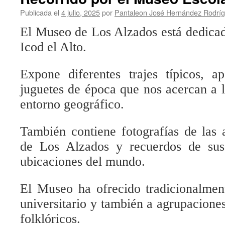
Agustín
Espinosa
Publicada el
4 julio, 2025
por
Pantaleon José Hernández Rodrí
visita
El Mus
eo
de Los Alzados está
dedicad
el
Museo
Icod el Alto.
de
Los
Alzados
Expone
diferentes trajes típicos, 
juguetes de
é
poca
que nos acercan a l
entorno geográfico
.
También contiene fotografías de las 
de Los Alzados y recuerdos de sus 
ubicaciones del mundo.
El Museo ha ofrecido tradicionalmen
universitario y también a agrupacion
folklóricos.