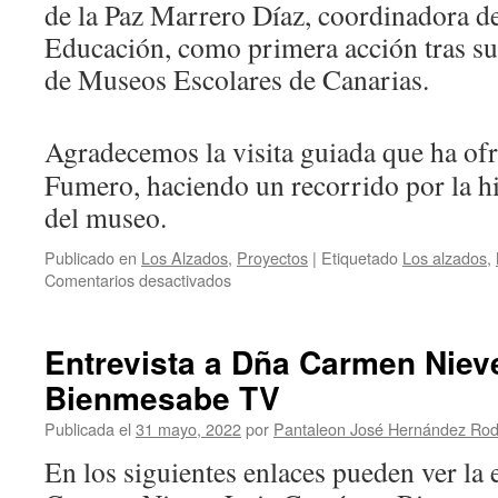
de la Paz Marrero Díaz, coordinadora de
Educación, como primera acción tras su
de Museos Escolares de Canarias.
Agradecemos la visita guiada que ha of
Fumero, haciendo un recorrido por la hi
del museo.
Publicado en
Los Alzados
,
Proyectos
|
Etiquetado
Los alzados
,
en
Comentarios desactivados
Nos
visitan
desde
Entrevista a Dña Carmen Niev
la
Bienmesabe TV
Red
de
Publicada el
31 mayo, 2022
por
Pantaleon José Hernández Rod
Museos
Escolares
En los siguientes enlaces pueden ver la 
de