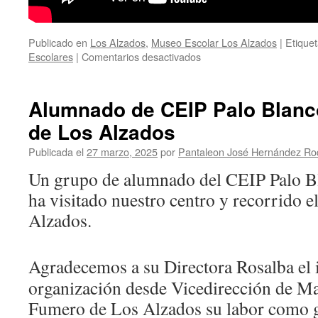
Publicado en
Los Alzados
,
Museo Escolar Los Alzados
|
Etique
en
Escolares
|
Comentarios desactivados
Recorrido
por
el
Alumnado de CEIP Palo Blanco
Museo
de Los Alzados
Escolar
Los
Publicada el
27 marzo, 2025
por
Pantaleon José Hernández Ro
Alzados
Un grupo de alumnado del CEIP Palo Bl
ha visitado nuestro centro y recorrido 
Alzados.
Agradecemos a su Directora Rosalba el in
organización desde Vicedirección de Ma
Fumero de Los Alzados su labor como g