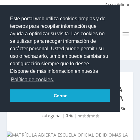
Accesibilidad
Este portal web utiliza cookies propias y de
terceros para recopilar información que
ayuda a optimizar su visita. Las cookies no
se utilizan para recoger información de
IES LA ALDEA DE SAN NICOLÁS
carácter personal. Usted puede permitir su
uso o rechazarlo, también puede cambiar su
configuración siempre que lo desee.
Dispone de más información en nuestra
Política de cookies.
MATRÍCULA ABIERTA ESCUELA
OFICIAL DE IDIOMAS LA ALDEA
Cerrar
Publicado por
Román Jesús Díaz Gil
|
Jun 28, 2026
|
Sin
categoría
|
0
|