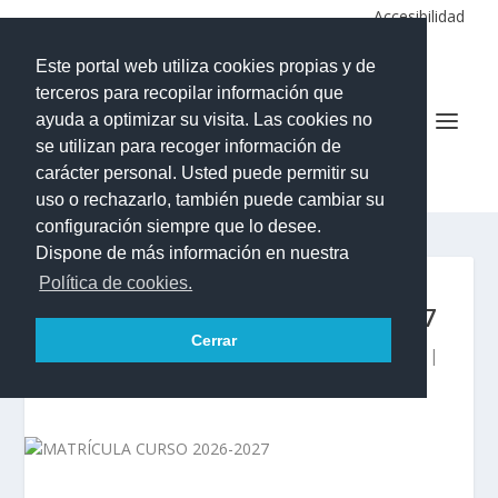
Accesibilidad
Este portal web utiliza cookies propias y de
terceros para recopilar información que
ayuda a optimizar su visita. Las cookies no
se utilizan para recoger información de
IES LA ALDEA DE SAN NICOLÁS
carácter personal. Usted puede permitir su
uso o rechazarlo, también puede cambiar su
configuración siempre que lo desee.
Dispone de más información en nuestra
Política de cookies.
MATRÍCULA CURSO 2026-2027
Cerrar
Publicado por
Román Jesús Díaz Gil
|
Jun 29, 2026
|
Información FAMILIAS
|
0
|