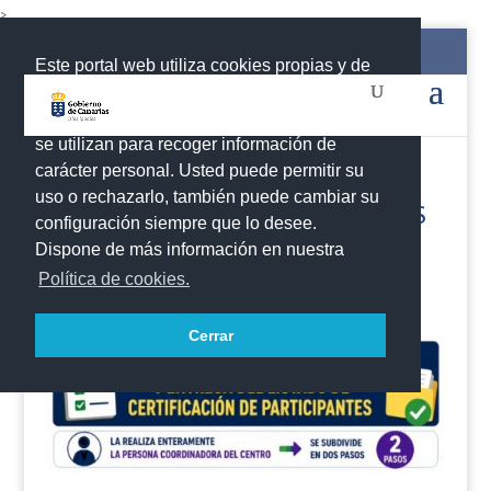
>
928 45 56 77 / 922 423 782
programasteam.educacion@gobiernodecanarias.org
Este portal web utiliza cookies propias y de
terceros para recopilar información que
ayuda a optimizar su visita. Las cookies no
se utilizan para recoger información de
carácter personal. Usted puede permitir su
uso o rechazarlo, también puede cambiar su
MEMORIA FINAL DE PROYECTOS
configuración siempre que lo desee.
DEL ÁREA STEAM
Dispone de más información en nuestra
Política de cookies.
por
María Montserrat Delgado Cabrera
|
Jun 9, 2026
|
Destacados
,
Eje STEAM InnovAS
,
Proyectos
,
STEAM
Cerrar