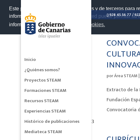
>
Este portal web utiliza cookies propias y de terceros para r
928 45 56 77 / 92
información de carácter personal. Usted puede permitir su
información en nuestra
Política de cookies.
CONVOCA
CULTURA
Inicio
INNOVAC
¿Quiénes somos?
por
Área STEAM
Proyectos STEAM
Extracto de la
Formaciones STEAM
Fundación Españ
Recursos STEAM
Convocatoria d
Experiencias STEAM
Histórico de publicaciones
Mediateca STEAM
CURRÍCU