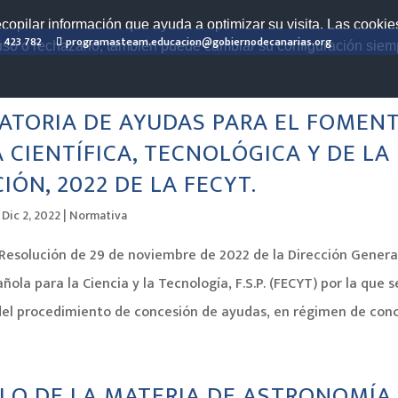
ecopilar información que ayuda a optimizar su visita. Las cookie
2 423 782
programasteam.educacion@gobiernodecanarias.org
 uso o rechazarlo, también puede cambiar su configuración sie
TORIA DE AYUDAS PARA EL FOMENT
 CIENTÍFICA, TECNOLÓGICA Y DE LA
IÓN, 2022 DE LA FECYT.
|
Dic 2, 2022
|
Normativa
 Resolución de 29 de noviembre de 2022 de la Dirección General
ola para la Ciencia y la Tecnología, F.S.P. (FECYT) por la que s
el procedimiento de concesión de ayudas, en régimen de concu
LO DE LA MATERIA DE ASTRONOMÍA