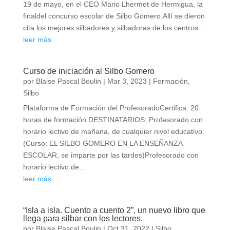
19 de mayo, en el CEO Mario Lhermet de Hermigua, la
finaldel concurso escolar de Silbo Gomero.Allí se dieron
cita los mejores silbadores y silbadoras de los centros...
leer más
Curso de iniciación al Silbo Gomero
por
Blaise Pascal Boulin
|
Mar 3, 2023
|
Formación
,
Silbo
Plataforma de Formación del ProfesoradoCertifica: 20
horas de formación DESTINATARIOS: Profesorado con
horario lectivo de mañana, de cualquier nivel educativo.
(Curso: EL SILBO GOMERO EN LA ENSEÑANZA
ESCOLAR, se imparte por las tardes)Profesorado con
horario lectivo de...
leer más
“Isla a isla. Cuento a cuento 2”, un nuevo libro que
llega para silbar con los lectores.
por
Blaise Pascal Boulin
|
Oct 31, 2022
|
Silbo