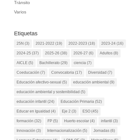
Tránsito
Varios
Etiquetas
25N
(3)
2021-2022
(19)
2022-2023
(18)
2023-24
(16)
2024-25
(37)
2025-26
(38)
2026-27
(6)
Adultos
(8)
AICLE
(5)
Bachillerato
(29)
ciencia
(7)
Coeducación
(7)
Convocatoria
(17)
Diversidad
(7)
Educación afectivo-sexual
(5)
educación ambiental
(9)
educación ambiental y sostenibilidad
(5)
educación infantil
(24)
Educación Primaria
(52)
Educar en Igualdad
(4)
Eje 2
(3)
ESO
(45)
formación
(32)
FP
(5)
Huerto escolar
(4)
infantil
(3)
Innovación
(3)
Internacionalización
(5)
Jornadas
(6)