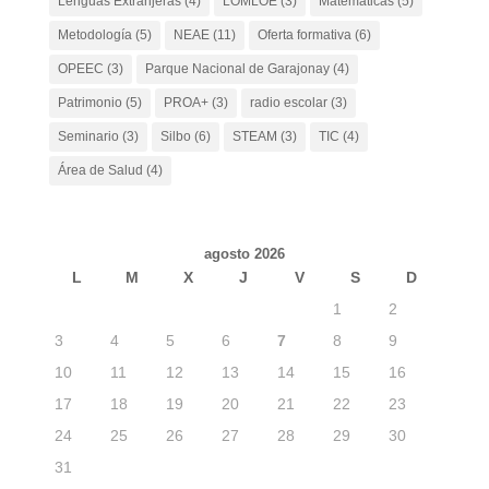
Lenguas Extranjeras
(4)
LOMLOE
(3)
Matemáticas
(5)
Metodología
(5)
NEAE
(11)
Oferta formativa
(6)
OPEEC
(3)
Parque Nacional de Garajonay
(4)
Patrimonio
(5)
PROA+
(3)
radio escolar
(3)
Seminario
(3)
Silbo
(6)
STEAM
(3)
TIC
(4)
Área de Salud
(4)
agosto 2026
L
M
X
J
V
S
D
1
2
3
4
5
6
7
8
9
10
11
12
13
14
15
16
17
18
19
20
21
22
23
24
25
26
27
28
29
30
31