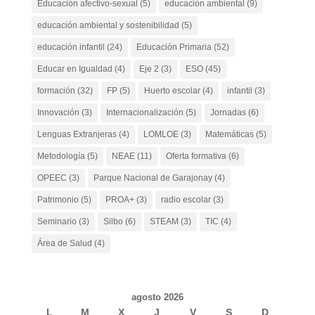
Educación afectivo-sexual
(5)
educación ambiental
(9)
educación ambiental y sostenibilidad
(5)
educación infantil
(24)
Educación Primaria
(52)
Educar en Igualdad
(4)
Eje 2
(3)
ESO
(45)
formación
(32)
FP
(5)
Huerto escolar
(4)
infantil
(3)
Innovación
(3)
Internacionalización
(5)
Jornadas
(6)
Lenguas Extranjeras
(4)
LOMLOE
(3)
Matemáticas
(5)
Metodología
(5)
NEAE
(11)
Oferta formativa
(6)
OPEEC
(3)
Parque Nacional de Garajonay
(4)
Patrimonio
(5)
PROA+
(3)
radio escolar
(3)
Seminario
(3)
Silbo
(6)
STEAM
(3)
TIC
(4)
Área de Salud
(4)
agosto 2026
L
M
X
J
V
S
D