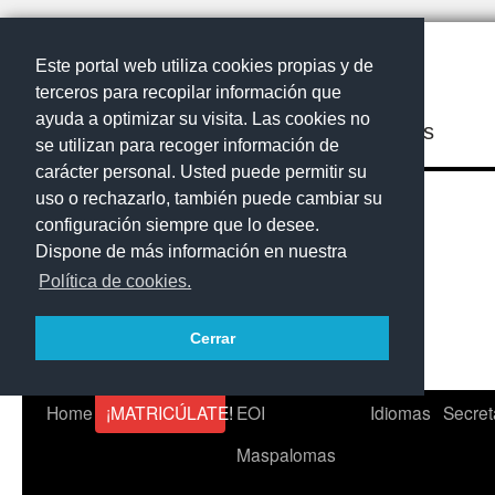
Este portal web utiliza cookies propias y de
terceros para recopilar información que
ayuda a optimizar su visita. Las cookies no
EOI Maspalomas
se utilizan para recoger información de
carácter personal. Usted puede permitir su
uso o rechazarlo, también puede cambiar su
configuración siempre que lo desee.
Dispone de más información en nuestra
Política de cookies.
Cerrar
Saltar
Home
¡MATRICÚLATE!
EOI
Idiomas
Secret
al
Maspalomas
contenido