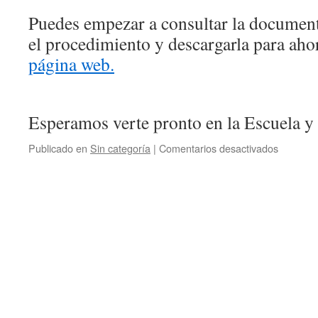
Puedes empezar a consultar la document
el procedimiento y descargarla para ah
página web.
Esperamos verte pronto en la Escuela y 
en
Publicado en
Sin categoría
|
Comentarios desactivados
Todavía
estás
a
tiempo:
formaliz
tu
matrícul