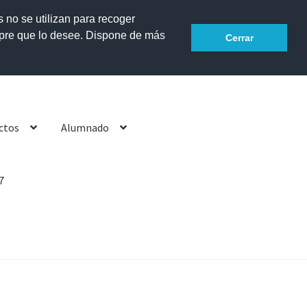
s no se utilizan para recoger
mpre que lo desee. Dispone de más
Accesibilidad
Cerrar
ctos
Alumnado
7