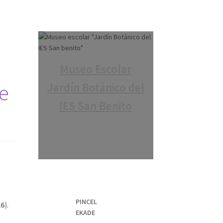
Museo Escolar
de
Jardín Botánico del
IES San Benito
PINCEL
26
).
EKADE