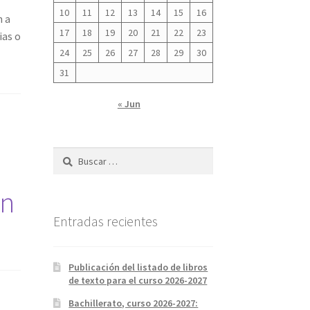
10
11
12
13
14
15
16
n a
17
18
19
20
21
22
23
ias o
24
25
26
27
28
29
30
31
« Jun
Buscar:
ón
Entradas recientes
Publicación del listado de libros
de texto para el curso 2026-2027
Bachillerato, curso 2026-2027: