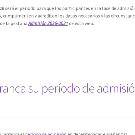
026
será el periodo para que los participantes en la fase de admisió
 cumplimenten y acrediten los datos necesarios y las circunstanc
 de la pestaña
Admisión 2026-202
7
de esta web.
rranca su período de admisi
il arranca el
período de admisión
en determinadas enseñanzas