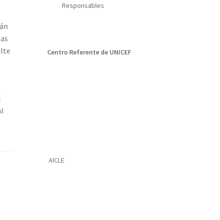
Responsables
rán
las
ulte
Centro Referente de UNICEF
l
al
AICLE