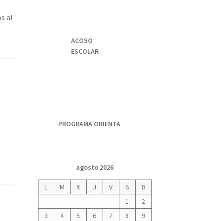
s al
ACOSO
ESCOLAR
PROGRAMA ORIENTA
agosto 2026
L
M
X
J
V
S
D
1
2
3
4
5
6
7
8
9