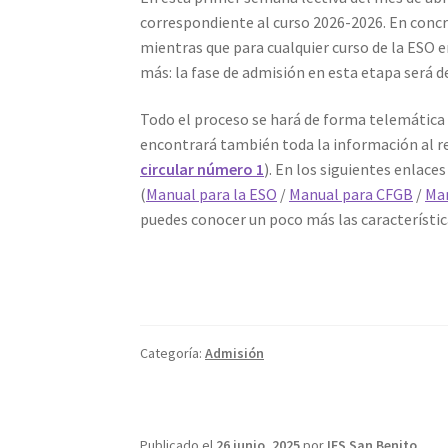
correspondiente al curso 2026-2026. En concre
mientras que para cualquier curso de la ESO e
más: la fase de admisión en esta etapa será de
Todo el proceso se hará de forma telemática 
encontrará también toda la información al re
circular número 1
). En los siguientes enlace
(
Manual para la ESO
/
Manual para CFGB
/
Man
puedes conocer un poco más las característic
Categoría:
Admisión
Publicado el
26 junio, 2025
por
IES San Benito