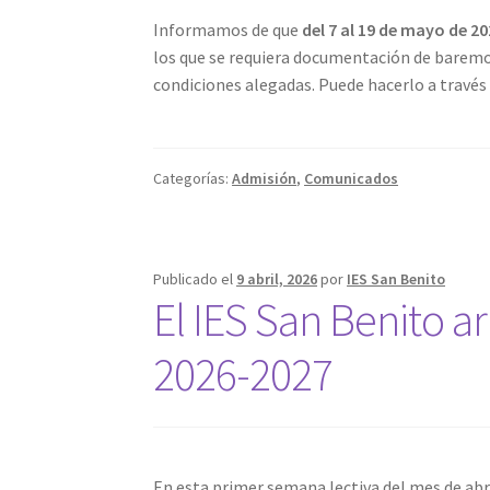
Informamos de que
del 7 al 19 de mayo de 2
los que se requiera documentación de baremo,
condiciones alegadas. Puede hacerlo a través
Categorías:
Admisión
,
Comunicados
Publicado el
9 abril, 2026
por
IES San Benito
El IES San Benito a
2026-2027
En esta primer semana lectiva del mes de abr