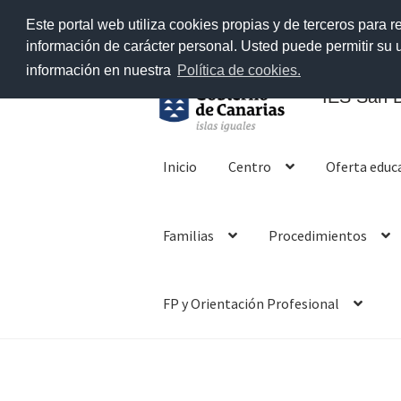
Este portal web utiliza cookies propias y de terceros para r
información de carácter personal. Usted puede permitir su
información en nuestra
Política de cookies.
IES San B
Ir
Ir
a
al
Inicio
Centro
Oferta educ
la
contenido
navegación
Familias
Procedimientos
FP y Orientación Profesional