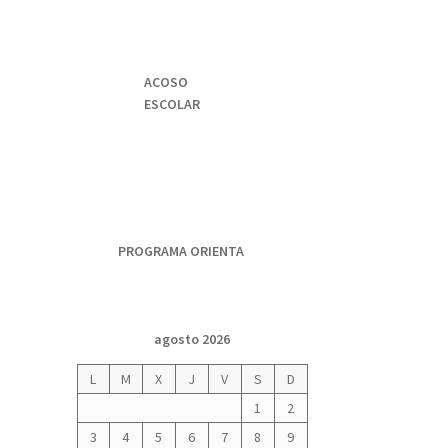
ACOSO
ESCOLAR
PROGRAMA ORIENTA
agosto 2026
L
M
X
J
V
S
D
1
2
3
4
5
6
7
8
9