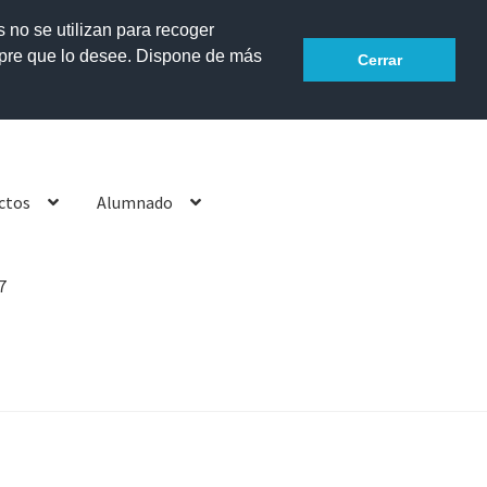
s no se utilizan para recoger
mpre que lo desee. Dispone de más
Accesibilidad
Cerrar
ctos
Alumnado
7