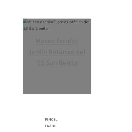
Museo Escolar
Jardín Botánico del
IES San Benito
PINCEL
EKADE