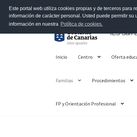
Este portal web utiliza cookies propias y de terceros para r
información de carácter personal. Usted puede permitir su
información en nuestra
Política de cookies.
IES San B
Ir
Ir
a
al
Inicio
Centro
Oferta educ
la
contenido
navegación
Familias
Procedimientos
FP y Orientación Profesional