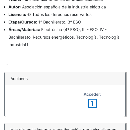
Autor
:
Asociación española de la industria eléctrica
Licencia:
© Todos los derechos reservados
Etapa/Cursos:
1º Bachillerato, 3º ESO
Áreas/Materias:
Electrónica (4º ESO), III - ESO, IV -
Bachillerato, Recursos energéticos, Tecnología, Tecnología
Industrial I
...
Acciones
Acceder
:
looks_one
Haz clic en la imagen, a continuación, para visualizar en