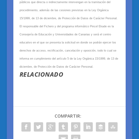
públicos que directa o indirectamente intervengan en la tramitación del
procedimiento, además de las cesiones previstas en la Ley Orgánica
15/1999, de 13 de diciembre, de Protección de Datos de Carácter Personal.
El responsable del Fichero
y del programa informático Pincel Ekade
es
la
Consejería de Educación y Universidades
de Canarias
y será el centro
educativo en el que se presenta la solicitud en don
de
se podrá
n
ejercer los
derechos de acceso, rectificación, cancelación y oposición, todo lo cual se
informa en cumplimiento del artículo 5 de la Ley Orgánica 15/1999, de 13 de
diciembre, de Protección de Datos de Carácter Personal.
RELACIONADO
COMPARTIR: