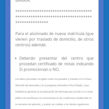
BANKIA.
***********************************
***********************************
***************
Para
el alumnado
de nueva matrícula (que
vienen
por traslado de domicilio, de otros
c
entros) además:
Deberán presentar del centro que
procedan certificado de notas indicando
SI promocionan o NO.
Los datos personales recogidos serán incorporados y tratados en el fichero
Admisión del alumnado
y en el programa informático Pincel Ekade
, cuya
finalidad es gestionar la escolarización del alumnado que
accede
a un centro
público de enseñanzas no universitarias en las condiciones establecidas en
la normativa de admisión, y podrán ser cedidos a los demás organismos