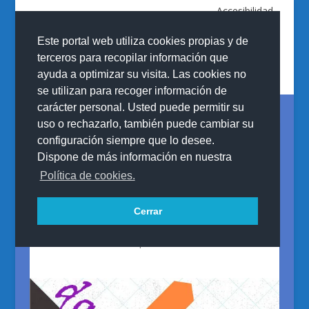
Accesibilidad
Este portal web utiliza cookies propias y de
terceros para recopilar información que
ayuda a optimizar su visita. Las cookies no
se utilizan para recoger información de
carácter personal. Usted puede permitir su
uso o rechazarlo, también puede cambiar su
configuración siempre que lo desee.
DOCUMENTACIÓN
Dispone de más información en nuestra
Política de cookies.
MATRÍCULA
Publicado por
Patricia Del Pino González Álvarez
Cerrar
|
2 julio, 2020
|
Inicio
,
MATRÍCULA
,
Secretaría
|
0
|