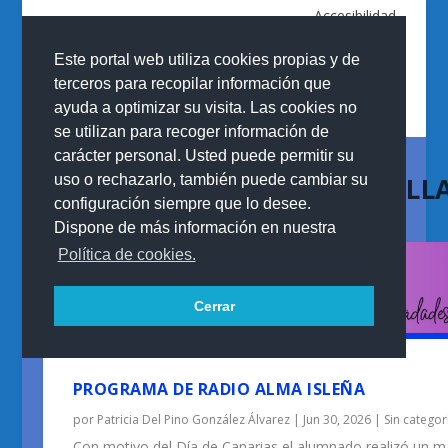
Accesibilidad
Este portal web utiliza cookies propias y de
terceros para recopilar información que
ayuda a optimizar su visita. Las cookies no
se utilizan para recoger información de
carácter personal. Usted puede permitir su
CATEGORÍA:
uso o rechazarlo, también puede cambiar su
LENGUA CASTELL
configuración siempre que lo desee.
Dispone de más información en nuestra
Política de cookies.
Cerrar
PROGRAMA DE RADIO ALMA ISLEÑA
por
Patricia Del Pino González Álvarez
|
Jun 30, 2026
|
Sin categor
Con motivo del Día de Canarias el alumnado realizó un ma