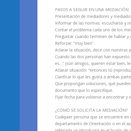
PASOS A SEGUIR EN UNA MEDIACIÓN
Presentación de mediadores y mediado
Informar de las normas: escucharse y no
Contar el problema cada uno de los me
Preguntar cuando terminen de hablar y 
Reforzar: “muy bien”.
Aclarar la situación, decir con nuestras 
Cuando las dos personas han expuesto su
es…” (son amigos, quieren estar bien, l
Aclarar situación: “entonces tú (reproduz
Clarificar lo que les gusta a ambas par
Que propongan soluciones, qué pueden h
documento que lo especifique.
Fijar fecha para volverse a encontrar y 
¿CÓMO SE SOLICITA LA MEDIACIÓN?
Cualquier persona que se encuentre en un
departamento de Orientación o en el aul
rellenada se introducirá en el buzón de 