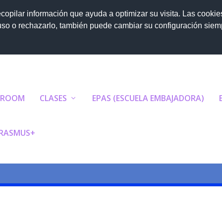
A-GEOLOGÍA Y CIENCIAS APLICADAS 1...
ecopilar información que ayuda a optimizar su visita. Las cookie
 uso o rechazarlo, también puede cambiar su configuración sie
SROOM
CLASES
EPAS (ESCUELA EMBAJADORA)
RASMUS+