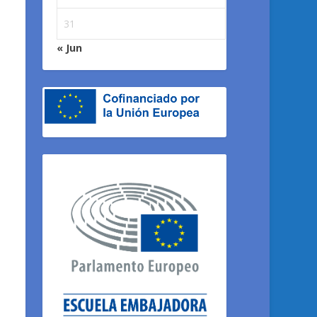
31
« Jun