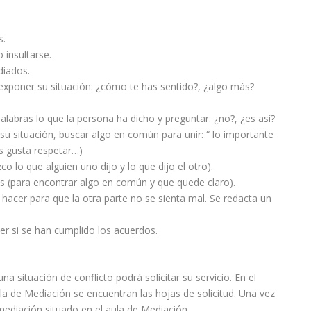
s.
 insultarse.
diados.
exponer su situación: ¿cómo te has sentido?, ¿algo más?
palabras lo que la persona ha dicho y preguntar: ¿no?, ¿es así?
 situación, buscar algo en común para unir: “ lo importante
es gusta respetar…)
co lo que alguien uno dijo y lo que dijo el otro).
tes (para encontrar algo en común y que quede claro).
acer para que la otra parte no se sienta mal. Se redacta un
ver si se han cumplido los acuerdos.
a situación de conflicto podrá solicitar su servicio. En el
a de Mediación se encuentran las hojas de solicitud. Una vez
mediación situado en el aula de Mediación.