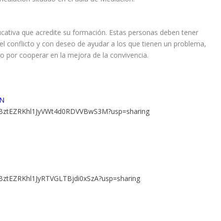
ativa que acredite su formación. Estas personas deben tener
del conflicto y con deseo de ayudar a los que tienen un problema,
o por cooperar en la mejora de la convivencia.
ÓN
rs/0BztEZRKhl1JyVWt4d0RDVVBwS3M?usp=sharing
s/0BztEZRKhl1JyRTVGLTBjdi0xSzA?usp=sharing