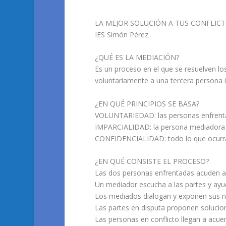
LA MEJOR SOLUCIÓN A TUS CONFLIC
IES Simón Pérez
¿QUÉ ES LA MEDIACIÓN?
Es un proceso en el que se resuelven lo
voluntariamente a una tercera persona im
¿EN QUÉ PRINCIPIOS SE BASA?
VOLUNTARIEDAD: las personas enfrentad
IMPARCIALIDAD: la persona mediadora no
CONFIDENCIALIDAD: todo lo que ocurra 
¿EN QUÉ CONSISTE EL PROCESO?
Las dos personas enfrentadas acuden al
Un mediador escucha a las partes y ayud
Los mediados dialogan y exponen sus ne
Las partes en disputa proponen solucio
Las personas en conflicto llegan a acue