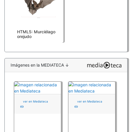
HTML5: Murciélago
orejudo
Imágenes en la MEDIATECA ↓
ver en Mediateca
ver en Mediateca
link
link