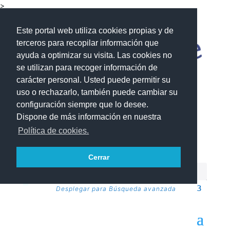
>
Este portal web utiliza cookies propias y de
terceros para recopilar información que
ayuda a optimizar su visita. Las cookies no
se utilizan para recoger información de
carácter personal. Usted puede permitir su
uso o rechazarlo, también puede cambiar su
configuración siempre que lo desee.
Dispone de más información en nuestra
Política de cookies.
Cerrar
Desplegar para Búsqueda avanzada