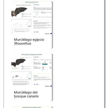
Murciélago egipcio
(Rousettus
aegyptiacus)
Murciélago del
bosque canario
(Barbastella
barbastellus
guanchae)