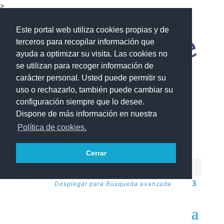
>
Este portal web utiliza cookies propias y de
terceros para recopilar información que
ayuda a optimizar su visita. Las cookies no
se utilizan para recoger información de
carácter personal. Usted puede permitir su
uso o rechazarlo, también puede cambiar su
configuración siempre que lo desee.
Dispone de más información en nuestra
Política de cookies.
Cerrar
Desplegar para Búsqueda avanzada