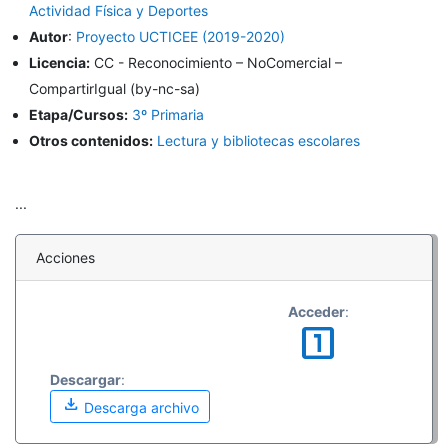
Actividad Física y Deportes
Autor
:
Proyecto UCTICEE (2019-2020)
Licencia:
CC - Reconocimiento – NoComercial –
CompartirIgual (by-nc-sa)
Etapa/Cursos:
3º Primaria
Otros contenidos:
Lectura y bibliotecas escolares
...
Acciones
Acceder
:
looks_one
Descargar
:
download
Descarga archivo