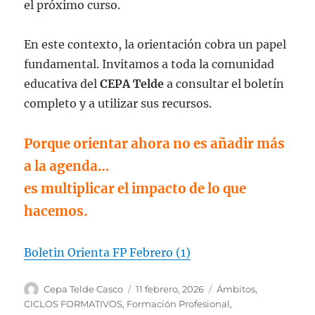
el próximo curso.
En este contexto, la orientación cobra un papel
fundamental. Invitamos a toda la comunidad
educativa del
CEPA Telde
a consultar el boletín
completo y a utilizar sus recursos.
Porque orientar ahora no es añadir más
a la agenda…
es multiplicar el impacto de lo que
hacemos.
Boletin Orienta FP Febrero (1)
Autor
Publicado
Categorías
Cepa Telde Casco
11 febrero, 2026
Ámbitos
,
el
CICLOS FORMATIVOS
,
Formación Profesional
,