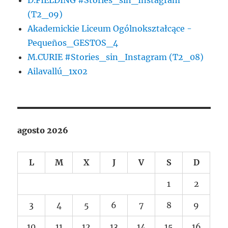
(T2_09)
Akademickie Liceum Ogólnokształcące -
Pequeños_GESTOS_4
M.CURIE #Stories_sin_Instagram (T2_08)
Ailavallú_1x02
agosto 2026
L
M
X
J
V
S
D
1
2
3
4
5
6
7
8
9
10
11
12
13
14
15
16