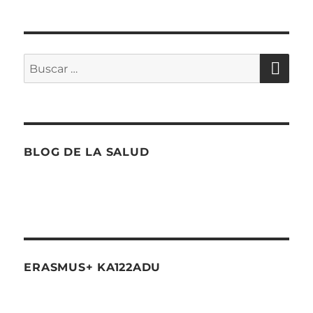
de
XIMA
PÁGI
entradas
NA
BU
Buscar
por:
BLOG DE LA SALUD
ERASMUS+ KA122ADU