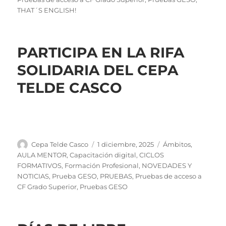
THAT´S ENGLISH!
PARTICIPA EN LA RIFA
SOLIDARIA DEL CEPA
TELDE CASCO
Autor
Publicado
Categorías
Cepa Telde Casco
1 diciembre, 2025
Ámbitos
,
el
AULA MENTOR
,
Capacitación digital
,
CICLOS
FORMATIVOS
,
Formación Profesional
,
NOVEDADES Y
NOTICIAS
,
Prueba GESO
,
PRUEBAS
,
Pruebas de acceso a
CF Grado Superior
,
Pruebas GESO