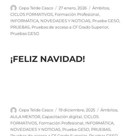
Autor
Publicado
Categorías
Cepa Telde Casco
27 enero, 2026
Ámbitos
,
el
CICLOS FORMATIVOS
,
Formación Profesional
,
INFORMÁTICA
,
NOVEDADES Y NOTICIAS
,
Prueba GESO
,
PRUEBAS
,
Pruebas de acceso a CF Grado Superior
,
Pruebas GESO
¡FELIZ NAVIDAD!
Autor
Publicado
Categorías
Cepa Telde Casco
19 diciembre, 2025
Ámbitos
,
el
AULA MENTOR
,
Capacitación digital
,
CICLOS
FORMATIVOS
,
Formación Profesional
,
INFORMÁTICA
,
NOVEDADES Y NOTICIAS
,
Prueba GESO
,
PRUEBAS
,
Pruebas de acceso a CF Grado Superior
,
Pruebas GESO
,