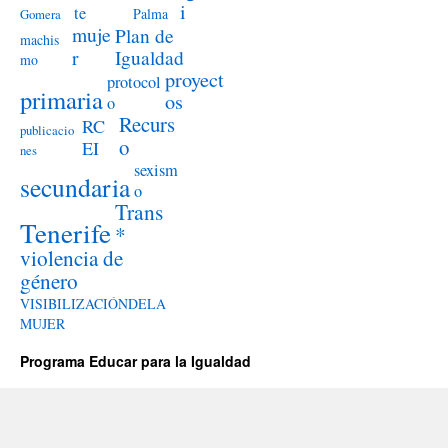
i
te
Palma
Gomera
muje
Plan de
machis
r
Igualdad
mo
proyect
protocol
primaria
os
o
Recurs
RC
publicacio
o
EI
nes
sexism
secundaria
o
Trans
Tenerife
*
violencia de
género
VISIBILIZACIÓNDELA
MUJER
Programa Educar para la Igualdad