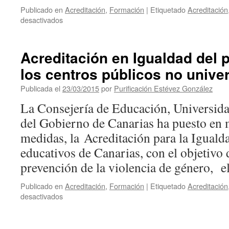
Publicado en
Acreditación
,
Formación
|
Etiquetado
Acreditación
en
desactivados
ACREDITACIÓN
PARA
LA
Acreditación en Igualdad del 
IGUALDAD
los centros públicos no univer
EN
EL
Publicada el
23/03/2015
por
Purificación Estévez González
CENTRO
EDUCATIVO
La Consejería de Educación, Universida
dirigido
del Gobierno de Canarias ha puesto en 
a
docentes
medidas, la Acreditación para la Igualda
de
educativos de Canarias, con el objetivo
los
centros
prevención de la violencia de género, 
educativos
públicos
Publicado en
Acreditación
,
Formación
|
Etiquetado
Acreditación
no
en
desactivados
universitarios
Acreditación
de
en
la
Igualdad