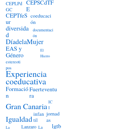
CEPSCdTF
CEPLPd
E
GC
CEPTfeS
coeducaci
ur
ón
diversida
documentaci
d
ón
DíadelaMujer
EAS y
El
Género
Hierro
estereoti
pos
Experiencia
coeducativa
Formació
Fuerteventu
n
ra
IC
Gran Canaria
I
jornad
infan
Igualdad
as
til
lgtb
Lanzaro
La
La