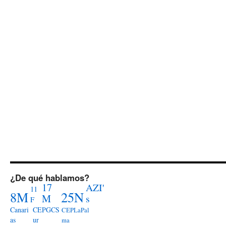
¿De qué hablamos?
17
AZI'
11
8M
25N
M
s
F
Canari
CEPGCS
CEPLaPal
as
ur
ma