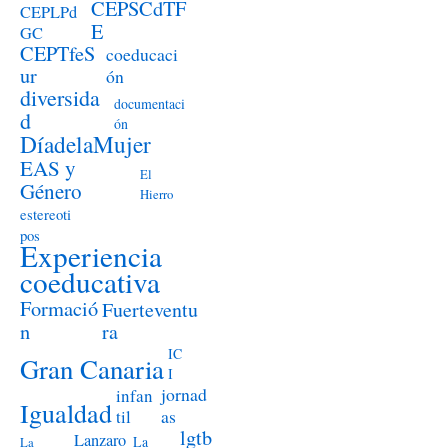
CEPSCdTF
CEPLPd
E
GC
CEPTfeS
coeducaci
ur
ón
diversida
documentaci
d
ón
DíadelaMujer
EAS y
El
Género
Hierro
estereoti
pos
Experiencia
coeducativa
Formació
Fuerteventu
n
ra
IC
Gran Canaria
I
jornad
infan
Igualdad
as
til
lgtb
Lanzaro
La
La