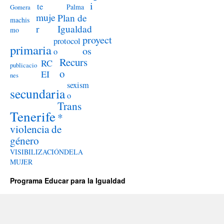
i
te
Palma
Gomera
muje
Plan de
machis
r
Igualdad
mo
proyect
protocol
primaria
os
o
Recurs
RC
publicacio
o
EI
nes
sexism
secundaria
o
Trans
Tenerife
*
violencia de
género
VISIBILIZACIÓNDELA
MUJER
Programa Educar para la Igualdad