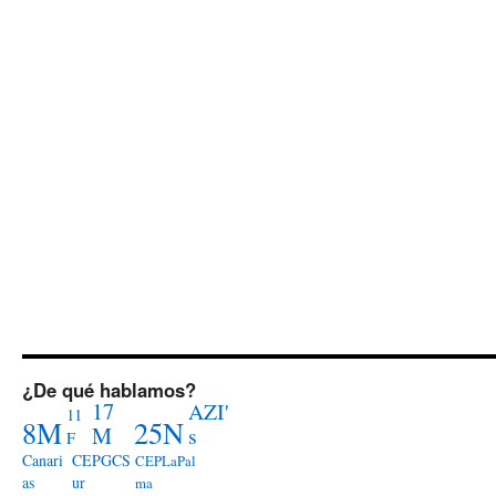
¿De qué hablamos?
17
AZI'
11
8M
25N
M
s
F
Canari
CEPGCS
CEPLaPal
as
ur
ma