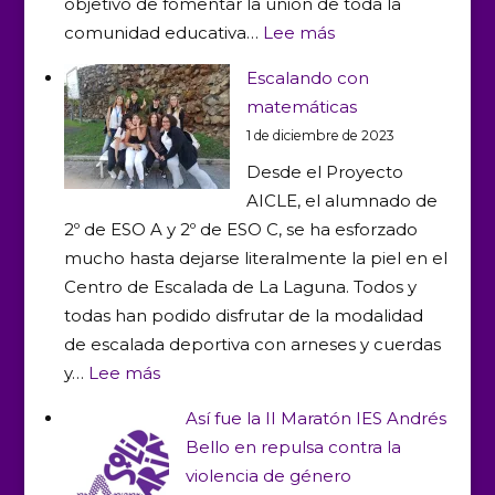
objetivo de fomentar la unión de toda la
:
comunidad educativa…
Lee más
Torneos
Escalando con
deportivos
matemáticas
navideños…
1 de diciembre de 2023
¿Te
Desde el Proyecto
apuntas?
AICLE, el alumnado de
2º de ESO A y 2º de ESO C, se ha esforzado
mucho hasta dejarse literalmente la piel en el
Centro de Escalada de La Laguna. Todos y
todas han podido disfrutar de la modalidad
de escalada deportiva con arneses y cuerdas
:
y…
Lee más
Escalando
Así fue la II Maratón IES Andrés
con
Bello en repulsa contra la
matemáticas
violencia de género