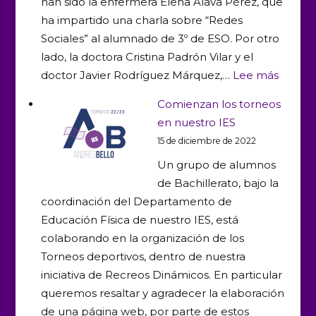
han sido la enfermera Elena Álava Pérez, que
ha impartido una charla sobre “Redes
Sociales” al alumnado de 3º de ESO. Por otro
lado, la doctora Cristina Padrón Vilar y el
:
doctor Javier Rodríguez Márquez,…
Lee más
«Salud
Comienzan los torneos
con
en nuestro IES
Z»
15 de diciembre de 2022
contin
Un grupo de alumnos
forma
de Bachillerato, bajo la
a
coordinación del Departamento de
nuestr
Educación Física de nuestro IES, está
alumn
colaborando en la organización de los
Torneos deportivos, dentro de nuestra
iniciativa de Recreos Dinámicos. En particular
queremos resaltar y agradecer la elaboración
de una página web, por parte de estos