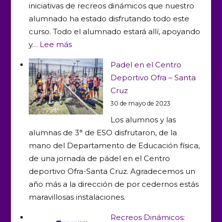
iniciativas de recreos dinámicos que nuestro
alumnado ha estado disfrutando todo este
curso. Todo el alumnado estará allí, apoyando
:
y…
Lee más
Entrega
Padel en el Centro
de
Deportivo Ofra – Santa
premios
Cruz
a
30 de mayo de 2023
los
Los alumnos y las
ganadores
alumnas de 3° de ESO disfrutaron, de la
de
mano del Departamento de Educación física,
los
de una jornada de pádel en el Centro
torneos
deportivo Ofra-Santa Cruz. Agradecemos un
de
año más a la dirección de por cedernos estás
Recreos
maravillosas instalaciones.
Dinámicos
Recreos Dinámicos: