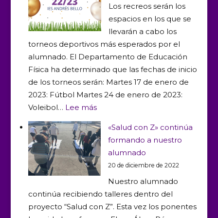
Los recreos serán los
espacios en los que se
llevarán a cabo los
torneos deportivos más esperados por el
alumnado. El Departamento de Educación
Física ha determinado que las fechas de inicio
de los torneos serán: Martes 17 de enero de
2023: Fútbol Martes 24 de enero de 2023:
:
Voleibol…
Lee más
¡Que
«Salud con Z» continúa
comiencen
formando a nuestro
los
alumnado
torneos!
20 de diciembre de 2022
Nuestro alumnado
continúa recibiendo talleres dentro del
proyecto “Salud con Z”. Esta vez los ponentes