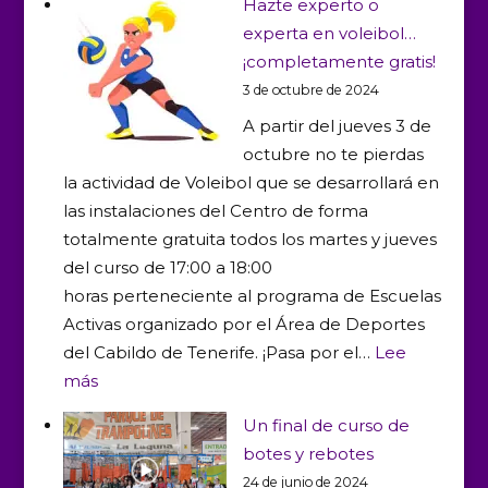
Hazte experto o
la
experta en voleibol…
nieve
¡completamente gratis!
en
3 de octubre de 2024
el
A partir del jueves 3 de
Pirineo
octubre no te pierdas
Aragon
la actividad de Voleibol que se desarrollará en
las instalaciones del Centro de forma
totalmente gratuita todos los martes y jueves
del curso de 17:00 a 18:00
horas perteneciente al programa de Escuelas
Activas organizado por el Área de Deportes
del Cabildo de Tenerife. ¡Pasa por el…
Lee
:
más
Hazte
Un final de curso de
experto
botes y rebotes
o
24 de junio de 2024