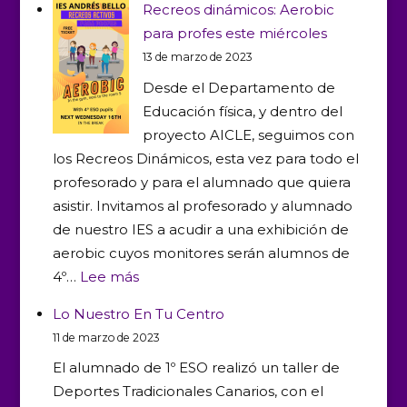
Recreos dinámicos: Aerobic
grupo
para profes este miércoles
de
13 de marzo de 2023
Acondicio
Desde el Departamento de
Físico
Educación física, y dentro del
conoce
proyecto AICLE, seguimos con
Health
los Recreos Dinámicos, esta vez para todo el
Space
profesorado y para el alumnado que quiera
asistir. Invitamos al profesorado y alumnado
de nuestro IES a acudir a una exhibición de
aerobic cuyos monitores serán alumnos de
:
4º…
Lee más
Recreos
Lo Nuestro En Tu Centro
dinámicos:
11 de marzo de 2023
Aerobic
El alumnado de 1º ESO realizó un taller de
para
Deportes Tradicionales Canarios, con el
profes