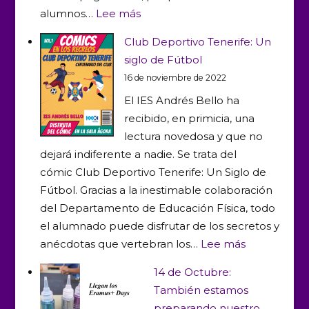
:
alumnos…
Lee más
Comienzan
Club Deportivo Tenerife: Un
los
siglo de Fútbol
torneos
16 de noviembre de 2022
en
El IES Andrés Bello ha
nuestro
recibido, en primicia, una
IES
lectura novedosa y que no
dejará indiferente a nadie. Se trata del
cómic Club Deportivo Tenerife: Un Siglo de
Fútbol. Gracias a la inestimable colaboración
del Departamento de Educación Física, todo
el alumnado puede disfrutar de los secretos y
:
anécdotas que vertebran los…
Lee más
Club
14 de Octubre:
Deportivo
También estamos
Tenerife:
preparando nuestro