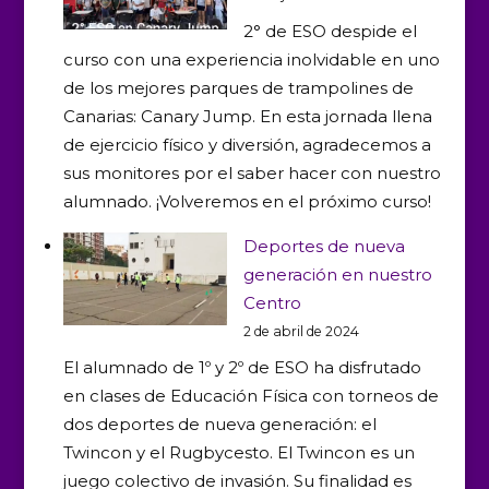
experta
2° de ESO despide el
en
curso con una experiencia inolvidable en uno
voleibol…
de los mejores parques de trampolines de
¡completamente
Canarias: Canary Jump. En esta jornada llena
gratis!
de ejercicio físico y diversión, agradecemos a
sus monitores por el saber hacer con nuestro
alumnado. ¡Volveremos en el próximo curso!
Deportes de nueva
generación en nuestro
Centro
2 de abril de 2024
El alumnado de 1º y 2º de ESO ha disfrutado
en clases de Educación Física con torneos de
dos deportes de nueva generación: el
Twincon y el Rugbycesto. El Twincon es un
juego colectivo de invasión. Su finalidad es