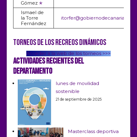
Gómez
✭
Ismael de
la Torre
itorfer
@gobiernodecanarias.org
Fernández
Torneos de los Recreos Dinámicos
Acceder a la web de los torneos >>>
Actividades recientes del
Departamento
lunes de movilidad
sostenible
21 de septiembre de 2025
Masterclass deportiva