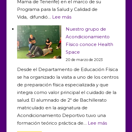
Mama de Tenerife) en el marco de su
Programa para la Salud y Calidad de
:
Vida, difundió…
Lee más
Jornada
Nuestro grupo de
de
Acondicionamiento
la
Físico conoce Health
Salud
Space
en
20 de marzo de 2023
el
Desde el Departamento de Educación Física
IES
se ha organizado la visita a uno de los centros
Andrés
de preparación física especializada y que
Bello
integra como valor principal el cuidado de la
salud. El alumnado de 2º de Bachillerato
matriculado en la asignatura de
Acondicionamiento Deportivo tuvo una
:
formación teórico práctica de…
Lee más
Nuestro