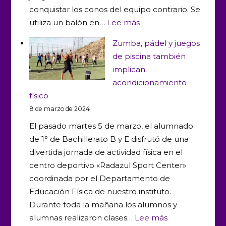
conquistar los conos del equipo contrario. Se
:
utiliza un balón en…
Lee más
Deportes
Zumba, pádel y juegos
de
de piscina también
nueva
implican
generación
acondicionamiento
en
físico
nuestro
8 de marzo de 2024
Centro
El pasado martes 5 de marzo, el alumnado
de 1° de Bachillerato B y E disfrutó de una
divertida jornada de actividad física en el
centro deportivo «Radazul Sport Center»
coordinada por el Departamento de
Educación Física de nuestro instituto.
Durante toda la mañana los alumnos y
:
alumnas realizaron clases…
Lee más