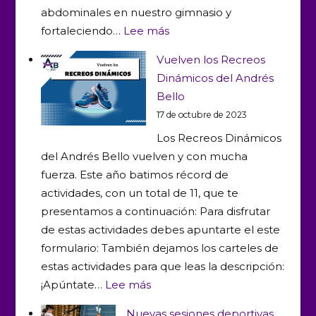
abdominales en nuestro gimnasio y
:
fortaleciendo…
Lee más
Nuestras
Vuelven los Recreos
terroríficas
Dinámicos del Andrés
clases
Bello
de
17 de octubre de 2023
Educación
Los Recreos Dinámicos
Física
del Andrés Bello vuelven y con mucha
fuerza. Este año batimos récord de
actividades, con un total de 11, que te
presentamos a continuación: Para disfrutar
de estas actividades debes apuntarte el este
formulario: También dejamos los carteles de
estas actividades para que leas la descripción:
:
¡Apúntate…
Lee más
Vuelven
Nuevas sesiones deportivas