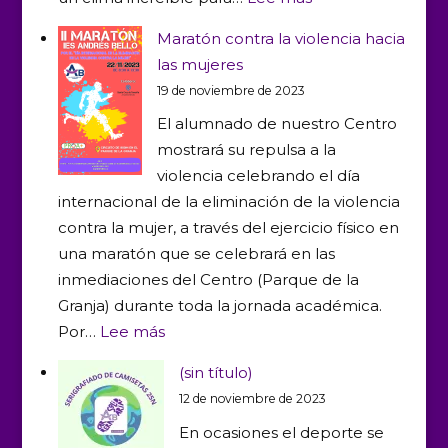
4º
Maratón contra la violencia hacia
de
las mujeres
ESO
19 de noviembre de 2023
visita
El alumnado de nuestro Centro
una
mostrará su repulsa a la
escuela
violencia celebrando el día
de
internacional de la eliminación de la violencia
Surf
contra la mujer, a través del ejercicio físico en
una maratón que se celebrará en las
inmediaciones del Centro (Parque de la
Granja) durante toda la jornada académica.
:
Por…
Lee más
Maratón
(sin título)
contra
12 de noviembre de 2023
la
En ocasiones el deporte se
violencia