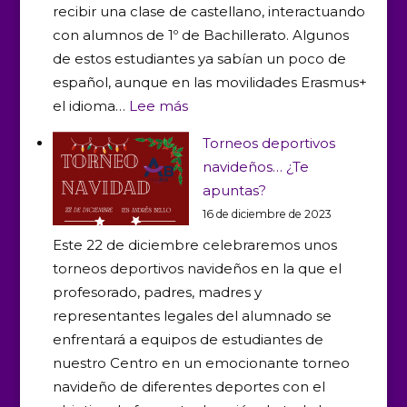
recibir una clase de castellano, interactuando
desde
con alumnos de 1º de Bachillerato. Algunos
el
de estos estudiantes ya sabían un poco de
punto
español, aunque en las movilidades Erasmus+
de
:
el idioma…
Lee más
vista
Día
del
Torneos deportivos
3:
aprendizaj
navideños… ¿Te
Spanish
apuntas?
lesson
16 de diciembre de 2023
and
Este 22 de diciembre celebraremos unos
Canarian
torneos deportivos navideños en la que el
sports
profesorado, padres, madres y
representantes legales del alumnado se
enfrentará a equipos de estudiantes de
nuestro Centro en un emocionante torneo
navideño de diferentes deportes con el