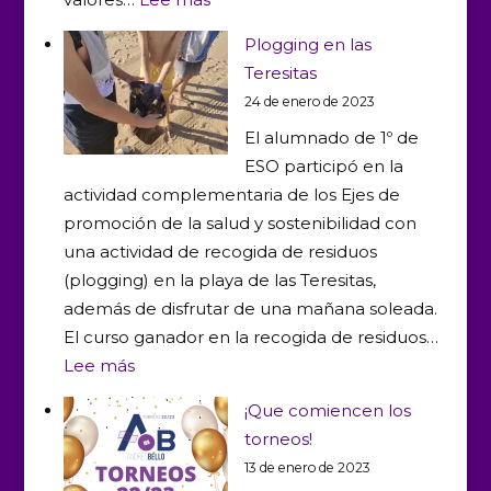
Charla
Plogging en las
sobre
Teresitas
arbitraje
24 de enero de 2023
con
El alumnado de 1º de
miembros
ESO participó en la
del
actividad complementaria de los Ejes de
CITAF
promoción de la salud y sostenibilidad con
una actividad de recogida de residuos
(plogging) en la playa de las Teresitas,
además de disfrutar de una mañana soleada.
El curso ganador en la recogida de residuos…
:
Lee más
Plogging
¡Que comiencen los
en
torneos!
las
13 de enero de 2023
Teresitas