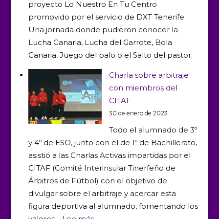
proyecto Lo Nuestro En Tu Centro
este
promovido por el servicio de DXT Tenerife
miércoles
Una jornada donde pudieron conocer la
Lucha Canaria, Lucha del Garrote, Bola
Canaria, Juego del palo o el Salto del pastor.
Charla sobre arbitraje
con miembros del
CITAF
30 de enero de 2023
Todo el alumnado de 3º
y 4º de ESO, junto con el de 1º de Bachillerato,
asistió a las Charlas Activas impartidas por el
CITAF (Comité Interinsular Tinerfeño de
Árbitros de Fútbol) con el objetivo de
divulgar sobre el arbitraje y acercar esta
figura deportiva al alumnado, fomentando los
:
valores…
Lee más