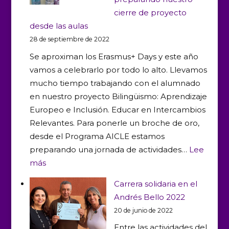
Un
cierre de proyecto
siglo
desde las aulas
de
28 de septiembre de 2022
Fútbol
Se aproximan los Erasmus+ Days y este año
vamos a celebrarlo por todo lo alto. Llevamos
mucho tiempo trabajando con el alumnado
en nuestro proyecto Bilingüismo: Aprendizaje
Europeo e Inclusión. Educar en Intercambios
Relevantes. Para ponerle un broche de oro,
desde el Programa AICLE estamos
preparando una jornada de actividades…
Lee
:
más
14
Carrera solidaria en el
de
Andrés Bello 2022
Octubre:
20 de junio de 2022
También
Entre las actividades del
estamos