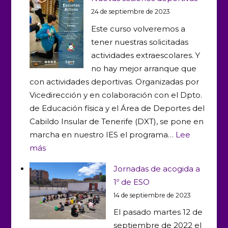
los
24 de septiembre de 2023
Recreos
Este curso volveremos a
Dinámicos
tener nuestras solicitadas
del
actividades extraescolares. Y
Andrés
no hay mejor arranque que
Bello
con actividades deportivas. Organizadas por
Vicedirección y en colaboración con el Dpto.
de Educación física y el Área de Deportes del
Cabildo Insular de Tenerife (DXT), se pone en
marcha en nuestro IES el programa…
Lee
:
más
Nuevas
Jornadas de acogida a
sesiones
1º de ESO
deportivas
14 de septiembre de 2023
El pasado martes 12 de
septiembre de 2022 el