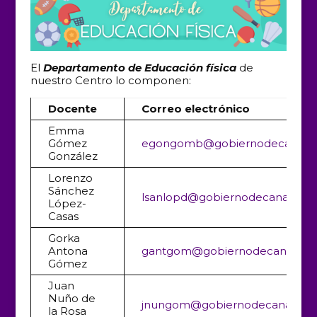
El
Departamento de Educación física
de
nuestro Centro lo componen:
Docente
Correo electrónico
Emma
Gómez
egongomb@gobiernodecanarias
González
Lorenzo
Sánchez
lsanlopd
@gobiernodecanarias.o
López-
Casas
Gorka
Antona
gantgom@gobiernodecanarias.
Gómez
Juan
Nuño de
jnungom@gobiernodecanarias.o
la Rosa