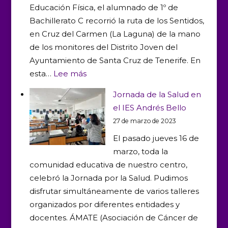
Educación Física, el alumnado de 1º de
Voleybol
Bachillerato C recorrió la ruta de los Sentidos,
en Cruz del Carmen (La Laguna) de la mano
de los monitores del Distrito Joven del
Ayuntamiento de Santa Cruz de Tenerife. En
:
esta…
Lee más
Ruta
Jornada de la Salud en
de
el IES Andrés Bello
los
27 de marzo de 2023
Sentidos
El pasado jueves 16 de
con
marzo, toda la
Distrito
comunidad educativa de nuestro centro,
Joven
celebró la Jornada por la Salud. Pudimos
disfrutar simultáneamente de varios talleres
organizados por diferentes entidades y
docentes. ÁMATE (Asociación de Cáncer de