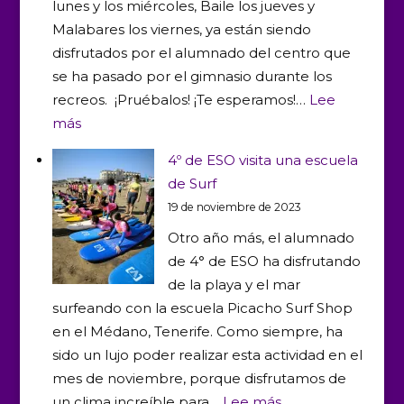
lunes y los miércoles, Baile los jueves y
repulsa
Malabares los viernes, ya están siendo
contra
disfrutados por el alumnado del centro que
la
se ha pasado por el gimnasio durante los
violencia
recreos. ¡Pruébalos! ¡Te esperamos!…
Lee
de
:
más
género
Talleres
4º de ESO visita una escuela
saludables
de Surf
durante
19 de noviembre de 2023
nuestros
Otro año más, el alumnado
recreos
de 4° de ESO ha disfrutando
de la playa y el mar
surfeando con la escuela Picacho Surf Shop
en el Médano, Tenerife. Como siempre, ha
sido un lujo poder realizar esta actividad en el
mes de noviembre, porque disfrutamos de
:
un clima increíble para…
Lee más