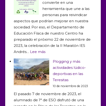
convierte en una
hacia
herramienta que une a las
las
personas para reivindicar
mujeres
aspectos que podrían mejorar en nuestra
sociedad. Por eso, el Departamento de
Educación Física de nuestro Centro ha
preparado el próximo 22 de noviembre de
2023, la celebración de la II Maratón IES
:
Andrés…
Lee más
(sin
Plogging y más
título)
actividades lúdico-
deportivas en las
Teresitas
10 de noviembre de 2023
El pasado 7 de noviembre de 2023, el
alumnado de 1° de ESO disfrutó de una