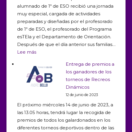
alumnado de 1º de ESO recibió una jornada
muy especial, cargada de actividades
preparadas y diseñadas por el profesorado
de 1º de ESO, el profesorado del Programa
esTEla y el Departamento de Orientación.
Después de que el día anterior sus familias…
:
Lee más
Jornadas
Entrega de premios a
de
los ganadores de los
acogida
torneos de Recreos
a
Dinámicos
1º
12 de junio de 2023
de
El próximo miércoles 14 de junio de 2023, a
ESO
las 13.05 horas, tendrá lugar la recogida de
premios de todos los galardonados en los
diferentes torneos deportivos dentro de las