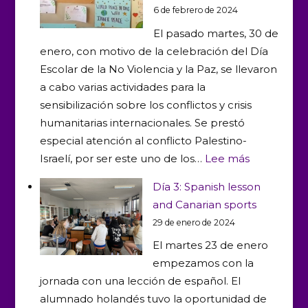
6 de febrero de 2024
la
El pasado martes, 30 de
naturaleza
enero, con motivo de la celebración del Día
Escolar de la No Violencia y la Paz, se llevaron
a cabo varias actividades para la
sensibilización sobre los conflictos y crisis
humanitarias internacionales. Se prestó
especial atención al conflicto Palestino-
:
Israelí, por ser este uno de los…
Lee más
Un
Día 3: Spanish lesson
día
and Canarian sports
de
29 de enero de 2024
la
El martes 23 de enero
Paz
empezamos con la
y
jornada con una lección de español. El
No
alumnado holandés tuvo la oportunidad de
Violencia