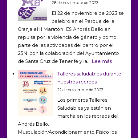
28 de noviembre de 2023
El 22 de noviembre de 2023 se
celebró en el Parque de la
Granja el II Maratón IES Andrés Bello en
repulsa por la violencia de género y como
parte de las actividades del centro por el
25N, con la colaboración del Ayuntamiento
:
de Santa Cruz de Tenerife y la…
Lee más
Así
Talleres saludables durante
fue
nuestros recreos
la
22 de noviembre de 2023
II
Los primeros Talleres
Maratón
Saludables ya están en
IES
marcha en los recreos del
Andrés
Andrés Bello.
Bello
Musculación/Acondicionamiento Físico los
en