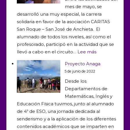
mes de mayo, se
preparando
desarrolló una muy especial, la carrera
nuestro
solidaria en favor de la asociación CARITAS
cierre
San Roque – San José de Anchieta. El
de
alumnado de todos los niveles, así como el
proyecto
profesorado, participó en la actividad que se
desde
:
llevó a cabo en el circuito…
Lee más
las
Carrera
aulas
Proyecto Anaga
solidaria
5 de junio de 2022
en
Desde los
el
Departamentos de
Andrés
Matemáticas, Inglés y
Bello
Educación Física tuvimos, junto al alumnado
2022
de 4º de ESO, una jornada dedicada al
senderismo y a la aplicación de los diferentes
contenidos académicos que se imparten en