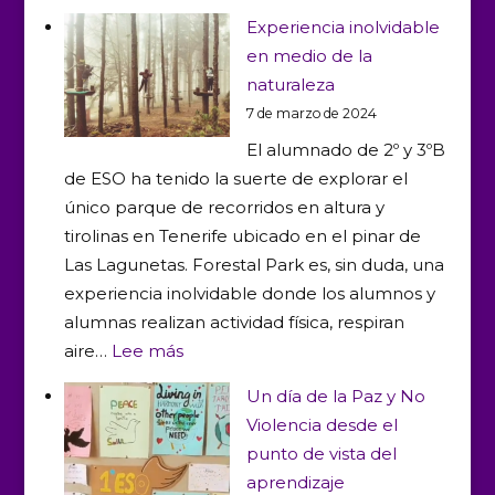
Zumba,
Experiencia inolvidable
pádel
en medio de la
y
naturaleza
juegos
7 de marzo de 2024
de
El alumnado de 2º y 3ºB
piscina
de ESO ha tenido la suerte de explorar el
también
único parque de recorridos en altura y
implican
tirolinas en Tenerife ubicado en el pinar de
acondicionami
Las Lagunetas. Forestal Park es, sin duda, una
físico
experiencia inolvidable donde los alumnos y
alumnas realizan actividad física, respiran
:
aire…
Lee más
Experiencia
Un día de la Paz y No
inolvidable
Violencia desde el
en
punto de vista del
medio
aprendizaje
de