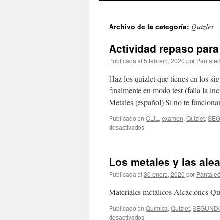
Quizlet
Archivo de la categoría:
Actividad repaso par
Publicada el
5 febrero, 2020
por
Pantale
Haz los quizlet que tienes en los s
finalmente en modo test (falla la in
Metales (español) Si no te funciona
Publicado en
CLIL
,
examen
,
Quizlet
,
SE
en
desactivados
Actividad
repaso
para
Los metales y las alea
examen
en
Publicada el
30 enero, 2020
por
Pantale
medusa
Materiales metálicos Aleaciones Qui
Publicado en
Química
,
Quizlet
,
SEGUND
en
desactivados