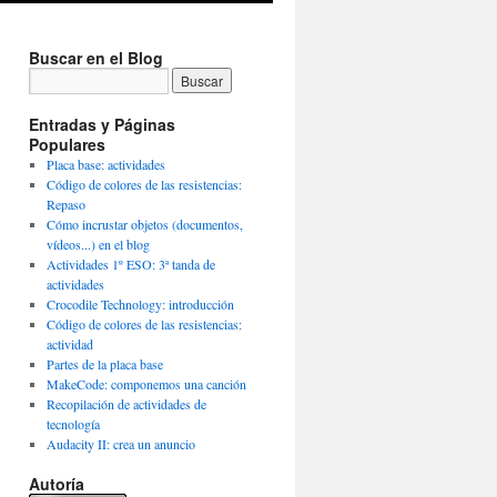
Buscar en el Blog
Entradas y Páginas
Populares
Placa base: actividades
Código de colores de las resistencias:
Repaso
Cómo incrustar objetos (documentos,
vídeos...) en el blog
Actividades 1º ESO: 3ª tanda de
actividades
Crocodile Technology: introducción
Código de colores de las resistencias:
actividad
Partes de la placa base
MakeCode: componemos una canción
Recopilación de actividades de
tecnología
Audacity II: crea un anuncio
Autoría