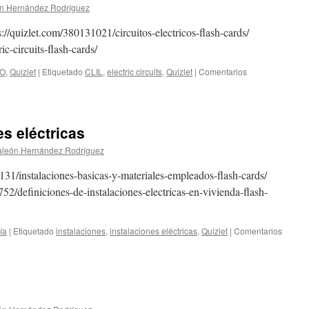
de
n Hernández Rodríguez
geomet
con
ps://quizlet.com/380131021/circuitos-electricos-flash-cards/
un
ic-circuits-flash-cards/
quizlet
(Enseñ
O
,
Quizlet
|
Etiquetado
CLIL
,
electric circuits
,
Quizlet
|
Comentarios
Adulto
Tramo
III)
es eléctricas
aleón Hernández Rodríguez
2131/instalaciones-basicas-y-materiales-empleados-flash-cards/
52/definiciones-de-instalaciones-electricas-en-vivienda-flash-
ía
|
Etiquetado
instalaciones
,
instalaciones eléctricas
,
Quizlet
|
Comentarios