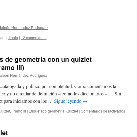
taleón Hernández Rodríguez
tado
dibujo
|
12 comentarios
os de geometría con un quizlet
amo III)
aleón Hernández Rodríguez
escatalogada y publico por completitud. Como comentamos la
co y no circular de definición – como los diccionarios – … Sin
t para iniciarnos con los …
Sigue leyendo
→
en
Quizlet
,
Tramo III
|
Etiquetado
geometría
,
Quizlet
|
Comentarios desactivados
Inicio
en
los
let
concep