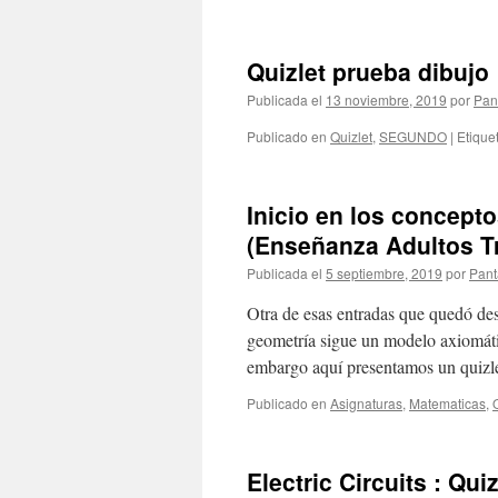
Los
metales
y
Quizlet prueba dibujo
las
aleaciones
Publicada el
13 noviembre, 2019
por
Pan
:
quizlet
Publicado en
Quizlet
,
SEGUNDO
|
Etique
Inicio en los concept
(Enseñanza Adultos Tr
Publicada el
5 septiembre, 2019
por
Pant
Otra de esas entradas que quedó d
geometría sigue un modelo axiomáti
embargo aquí presentamos un quizle
Publicado en
Asignaturas
,
Matematicas
,
Electric Circuits : Quiz