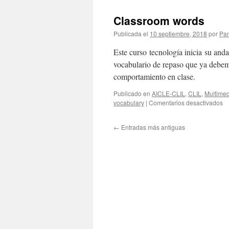
Classroom words
Publicada el
10 septiembre, 2018
por
Pan
Este curso tecnología inicia su an
vocabulario de repaso que ya debemo
comportamiento en clase.
Publicado en
AICLE-CLIL
,
CLIL
,
Multimed
e
vocabulary
|
Comentarios desactivados
C
w
←
Entradas más antiguas