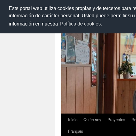
Este portal web utiliza cookies propias y de terceros para r
Saltar
al
información de carácter personal. Usted puede permitir su
Blog de Aula de
contenido
información en nuestra
Política de cookies.
Inicio
Quién soy
Proyectos
Re
Français