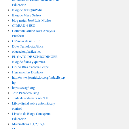
Educación
Blog de @FiQuiPedia
Blog de Mery Suárez
blog mates José Luis Muñoz
CIDEAD 4 ESO
Common Online Data Analysis
Platform
Crónicas de un PLE
Dpto Tecnología Jiloca
educacionplastica.net
EL GATO DE SCHRÖDINGER.
Blog de física y química.
Grupo Blas Cabrera Felipe
Herramientas Digitales
http://www.joanteixido.org/indexEsp.p
hp
https://evagd.org
Jose Panadero Blog
Junta de andalucía AICLE
Libro digital sobre automática y
control
Listado de Blogs Consejería
Educación
Matemáticas 1,1,2,3,5,8…