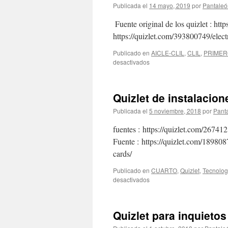
Publicada el
14 mayo, 2019
por
Pantaleó
Fuente original de los quizlet : htt
https://quizlet.com/393800749/electr
Publicado en
AICLE-CLIL
,
CLIL
,
PRIMER
en
desactivados
Electric
Circuits
:
Quizlet de instalacion
Quizlet
Publicada el
5 noviembre, 2018
por
Pant
fuentes : https://quizlet.com/26741
Fuente : https://quizlet.com/1898087
cards/
Publicado en
CUARTO
,
Quizlet
,
Tecnolog
en
desactivados
Quizlet
de
instalaciones
Quizlet para inquietos
eléctricas