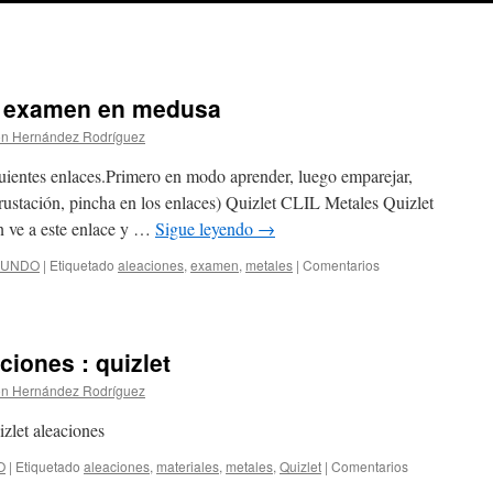
a examen en medusa
ón Hernández Rodríguez
iguientes enlaces.Primero en modo aprender, luego emparejar,
crustación, pincha en los enlaces) Quizlet CLIL Metales Quizlet
n ve a este enlace y …
Sigue leyendo
→
GUNDO
|
Etiquetado
aleaciones
,
examen
,
metales
|
Comentarios
ciones : quizlet
ón Hernández Rodríguez
zlet aleaciones
O
|
Etiquetado
aleaciones
,
materiales
,
metales
,
Quizlet
|
Comentarios