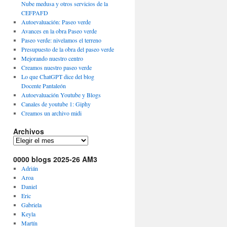
Nube medusa y otros servicios de la
ría
CEFPAFD
Autoevaluación: Paseo verde
Avances en la obra Paseo verde
Paseo verde: nivelamos el terreno
anza
Presupuesto de la obra del paseo verde
s
Mejorando nuestro centro
Creamos nuestro paseo verde
Lo que ChatGPT dice del blog
Docente Pantaleón
Autoevaluación Youtube y Blogs
Canales de youtube 1: Giphy
Creamos un archivo midi
Archivos
Archivos
0000 blogs 2025-26 AM3
Adrián
Aroa
Daniel
Eric
Gabriela
Keyla
Martín