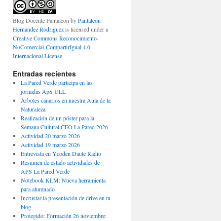
Blog Docente Pantaleon
by
Pantaleon
Hernandez Rodriguez
is licensed under a
Creative Commons Reconocimiento-
NoComercial-CompartirIgual 4.0
Internacional License
.
Entradas recientes
La Pared Verde participa en las
jornadas ApS ULL
Árboles canarios en nuestra Aula de la
Naturaleza
Realización de un póster para la
Semana Cultural CEO La Pared 2026
Actividad 20 marzo 2026
Actividad 19 marzo 2026
Entrevista en Ycoden Daute Radio
Resumen de estado actividades de
APS La Pared Verde
Notebook KLM: Nueva herramienta
para alumnado
Incrustar la presentación de drive en tu
blog
tos
Protegido: Formación 26 noviembre: