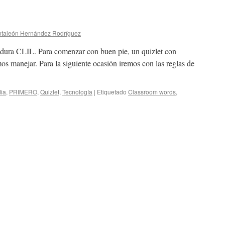
taleón Hernández Rodríguez
dadura CLIL. Para comenzar con buen pie, un quizlet con
s manejar. Para la siguiente ocasión iremos con las reglas de
ia
,
PRIMERO
,
Quizlet
,
Tecnología
|
Etiquetado
Classroom words
,
n
lassroom
ords