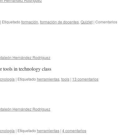
ón Hernández Rodríguez
|
Etiquetado
formación
,
formación de docentes
,
Quizlet
|
Comentarios
taleón Hernández Rodríguez
or tools in technology class
cnología
|
Etiquetado
herramientas
,
tools
|
13 comentarios
taleón Hernández Rodríguez
cnología
|
Etiquetado
herramientas
|
4 comentarios