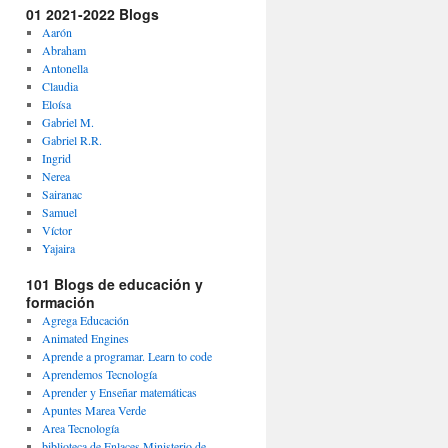
01 2021-2022 Blogs
Aarón
Abraham
Antonella
Claudia
Eloísa
Gabriel M.
Gabriel R.R.
Ingrid
Nerea
Sairanac
Samuel
Víctor
Yajaira
101 Blogs de educación y
formación
Agrega Educación
Animated Engines
Aprende a programar. Learn to code
Aprendemos Tecnología
Aprender y Enseñar matemáticas
Apuntes Marea Verde
Area Tecnología
biblioteca de Enlaces Ministerio de