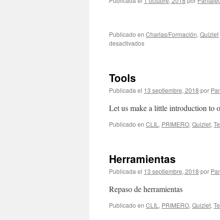
Publicada el
1 octubre, 2018
por
Pantale
Publicado en
Charlas/Formación
,
Quizlet
en
desactivados
Quizlet
para
inquietos
Tools
Publicada el
13 septiembre, 2018
por
Pan
Let us make a little introduction to 
Publicado en
CLIL
,
PRIMERO
,
Quizlet
,
Te
Herramientas
Publicada el
13 septiembre, 2018
por
Pan
Repaso de herramientas
Publicado en
CLIL
,
PRIMERO
,
Quizlet
,
Te