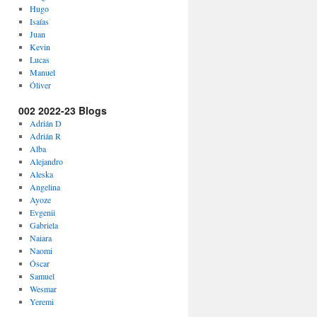
Hugo
Isaías
Juan
Kevin
Lucas
Manuel
Óliver
002 2022-23 Blogs
Adrián D
Adrián R
Alba
Alejandro
Aleska
Angelina
Ayoze
Evgenii
Gabriela
Naiara
Naomi
Óscar
Samuel
Wesmar
Yeremi