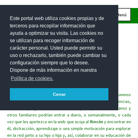
Ir
Ir
Menú
Este portal web utiliza cookies propias y de
a
al
terceros para recopilar información que
la
contenido
INICIO
ayuda a optimizar su visita. Las cookies no
navegación
CURIOSIDADES
se utilizan para recoger información de
carácter personal. Usted puede permitir su
IMÁGENES
uso o rechazarlo, también puede cambiar su
INVESTIGACIONES
Rincón
matemático
para
las
configuración siempre que lo desee.
Dispone de más información en nuestra
PROBLEMAS DE INGENIO
familias.
Política de cookies.
EL RETO DE LA SEMANA
Este espacio lúdico trata de implicar a las familias de los alumnos
Cerrar
PROBLEMAS INTERACTIVOS
en el aprendizaje de las matemáticas de sus hijos. Sin exigencias,
100 RECURSOS MATEMÁTICOS
sin tareas programadas, los alumnos y sus padres, hermanos y
otros familiares podrían entrar a diario, o semanalmente, o cada
vez que les apetezca en la web que acoja al
Rincón
y encontrar en
él, distracción, aprendizaje o una simple motivación para explorar
en la red junto a su hijo o hija y, así, colaborar en su educación de