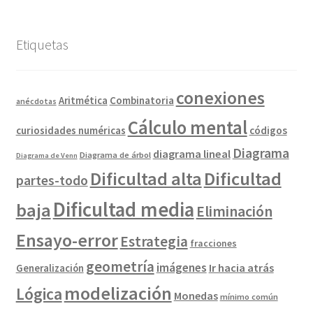
Etiquetas
conexiones
Combinatoria
Aritmética
anécdotas
Cálculo mental
curiosidades numéricas
códigos
Diagrama
diagrama lineal
Diagrama de árbol
Diagrama de Venn
Dificultad alta
Dificultad
partes-todo
Dificultad media
baja
Eliminación
Ensayo-error
Estrategia
fracciones
geometría
imágenes
Ir hacia atrás
Generalización
modelización
Lógica
Monedas
mínimo común