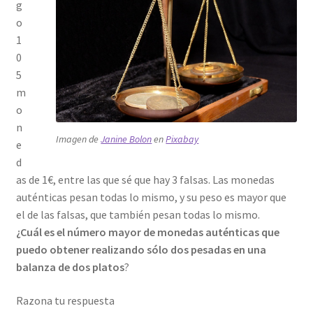
g
o
1
0
5
m
o
n
Imagen de
Janine Bolon
en
Pixabay
e
d
as de 1€, entre las que sé que hay 3 falsas. Las monedas
auténticas pesan todas lo mismo, y su peso es mayor que
el de las falsas, que también pesan todas lo mismo.
¿Cuál es el número mayor de monedas auténticas que
puedo obtener realizando sólo dos pesadas en una
balanza de dos platos
?
Razona tu respuesta