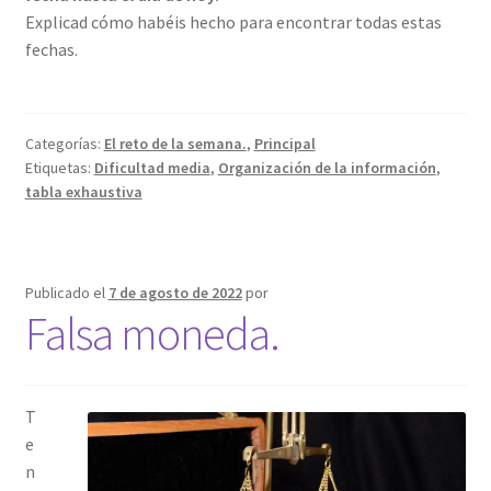
Explicad cómo habéis hecho para encontrar todas estas
fechas.
Categorías:
El reto de la semana.
,
Principal
Etiquetas:
Dificultad media
,
Organización de la información
,
tabla exhaustiva
Publicado el
7 de agosto de 2022
por
Falsa moneda.
T
e
n