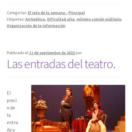
Categorías:
El reto de la semana.
,
Principal
Etiquetas:
Aritmética
,
Dificultad alta
,
mínimo común múltiplo
,
Organización de la información
Publicado el
11 de septiembre de 2022
por
Las entradas del teatro.
El
preci
o de
la
entra
da a