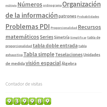
Organización
Números
ordinograma
múltiplo
de la información
patrones
Probabilidades
Problemas PDI
Recursos
Proporcionalidad
matemáticos
Series
Simetría
tabla de
Simplificar
tabla doble entrada
proporcionalidad
tabla
Tabla simple
Teselaciones
Unidades
exhaustiva
visión espacial
de medida
Álgebra
Contador de visitas