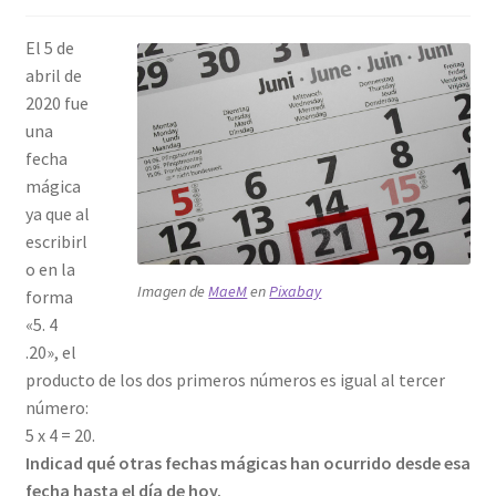
El 5 de
abril de
2020 fue
una
fecha
mágica
ya que al
escribirl
o en la
Imagen de
MaeM
en
Pixabay
forma
«5. 4
.20», el
producto de los dos primeros números es igual al tercer
número:
5 x 4 = 20.
Indicad qué otras fechas mágicas han ocurrido desde esa
fecha hasta el día de hoy.