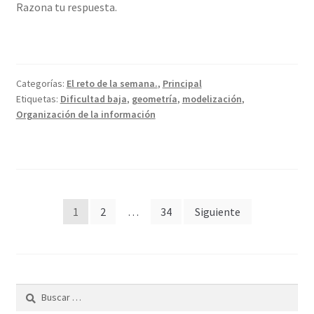
Razona tu respuesta.
Categorías:
El reto de la semana.
,
Principal
Etiquetas:
Dificultad baja
,
geometría
,
modelización
,
Organización de la información
Paginación
1
2
…
34
Siguiente
de
entradas
Buscar: