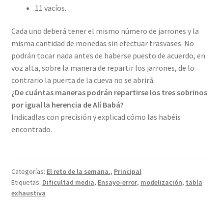
11 vacíos.
Cada uno deberá tener el mismo número de jarrones y la
misma cantidad de monedas sin efectuar trasvases. No
podrán tocar nada antes de haberse puesto de acuerdo, en
voz alta, sobre la manera de repartir los jarrones, de lo
contrario la puerta de la cueva no se abrirá.
¿De cuántas maneras podrán repartirse los tres sobrinos
por igual la herencia de Alí Babá?
Indicadlas con precisión y explicad cómo las habéis
encontrado.
Categorías:
El reto de la semana.
,
Principal
Etiquetas:
Dificultad media
,
Ensayo-error
,
modelización
,
tabla
exhaustiva