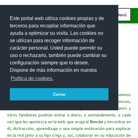
Ir
Ir
Menú
Este portal web utiliza cookies propias y de
a
al
terceros para recopilar información que
la
contenido
INICIO
ayuda a optimizar su visita. Las cookies no
navegación
CURIOSIDADES
se utilizan para recoger información de
carácter personal. Usted puede permitir su
IMÁGENES
uso o rechazarlo, también puede cambiar su
INVESTIGACIONES
Rincón
matemático
para
las
configuración siempre que lo desee.
Dispone de más información en nuestra
PROBLEMAS DE INGENIO
familias.
Política de cookies.
EL RETO DE LA SEMANA
Este espacio lúdico trata de implicar a las familias de los alumnos
Cerrar
PROBLEMAS INTERACTIVOS
en el aprendizaje de las matemáticas de sus hijos. Sin exigencias,
100 RECURSOS MATEMÁTICOS
sin tareas programadas, los alumnos y sus padres, hermanos y
otros familiares podrían entrar a diario, o semanalmente, o cada
vez que les apetezca en la web que acoja al
Rincón
y encontrar en
él, distracción, aprendizaje o una simple motivación para explorar
en la red junto a su hijo o hija y, así, colaborar en su educación de