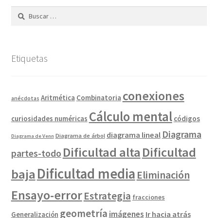
Buscar:
Etiquetas
conexiones
Combinatoria
Aritmética
anécdotas
Cálculo mental
curiosidades numéricas
códigos
Diagrama
diagrama lineal
Diagrama de árbol
Diagrama de Venn
Dificultad alta
Dificultad
partes-todo
Dificultad media
baja
Eliminación
Ensayo-error
Estrategia
fracciones
geometría
imágenes
Ir hacia atrás
Generalización