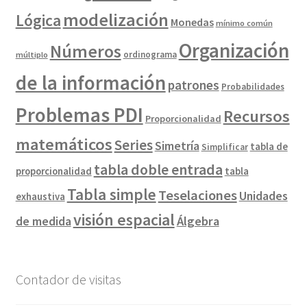
modelización
Lógica
Monedas
mínimo común
Organización
Números
ordinograma
múltiplo
de la información
patrones
Probabilidades
Problemas PDI
Recursos
Proporcionalidad
matemáticos
Series
Simetría
tabla de
Simplificar
tabla doble entrada
proporcionalidad
tabla
Tabla simple
Teselaciones
Unidades
exhaustiva
visión espacial
de medida
Álgebra
Contador de visitas