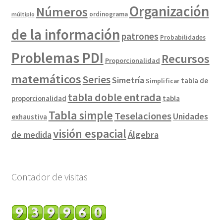
Organización
Números
ordinograma
múltiplo
de la información
patrones
Probabilidades
Problemas PDI
Recursos
Proporcionalidad
matemáticos
Series
Simetría
tabla de
Simplificar
tabla doble entrada
proporcionalidad
tabla
Tabla simple
Teselaciones
Unidades
exhaustiva
visión espacial
de medida
Álgebra
Contador de visitas