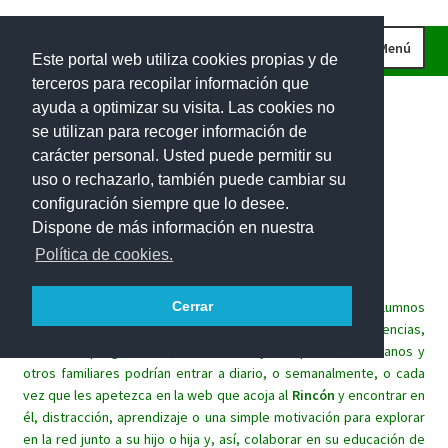
Ir
Ir
Menú
Este portal web utiliza cookies propias y de
a
al
terceros para recopilar información que
la
contenido
INICIO
ayuda a optimizar su visita. Las cookies no
navegación
CURIOSIDADES
se utilizan para recoger información de
carácter personal. Usted puede permitir su
IMÁGENES
uso o rechazarlo, también puede cambiar su
INVESTIGACIONES
Rincón
matemático
para
las
configuración siempre que lo desee.
Dispone de más información en nuestra
PROBLEMAS DE INGENIO
familias.
Política de cookies.
EL RETO DE LA SEMANA
Este espacio lúdico trata de implicar a las familias de los alumnos
Cerrar
PROBLEMAS INTERACTIVOS
en el aprendizaje de las matemáticas de sus hijos. Sin exigencias,
100 RECURSOS MATEMÁTICOS
sin tareas programadas, los alumnos y sus padres, hermanos y
otros familiares podrían entrar a diario, o semanalmente, o cada
vez que les apetezca en la web que acoja al
Rincón
y encontrar en
él, distracción, aprendizaje o una simple motivación para explorar
en la red junto a su hijo o hija y, así, colaborar en su educación de