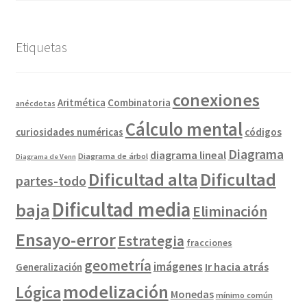
Etiquetas
conexiones
Combinatoria
Aritmética
anécdotas
Cálculo mental
curiosidades numéricas
códigos
Diagrama
diagrama lineal
Diagrama de árbol
Diagrama de Venn
Dificultad alta
Dificultad
partes-todo
Dificultad media
baja
Eliminación
Ensayo-error
Estrategia
fracciones
geometría
imágenes
Ir hacia atrás
Generalización
modelización
Lógica
Monedas
mínimo común