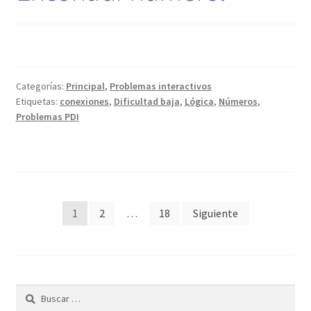
Categorías:
Principal
,
Problemas interactivos
Etiquetas:
conexiones
,
Dificultad baja
,
Lógica
,
Números
,
Problemas PDI
Paginación
1
2
…
18
Siguiente
de
entradas
Buscar: