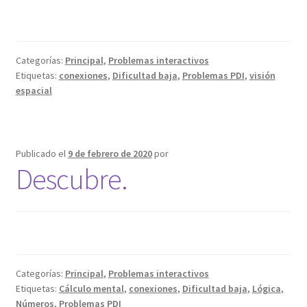
Categorías:
Principal
,
Problemas interactivos
Etiquetas:
conexiones
,
Dificultad baja
,
Problemas PDI
,
visión
espacial
Publicado el
9 de febrero de 2020
por
Descubre.
Categorías:
Principal
,
Problemas interactivos
Etiquetas:
Cálculo mental
,
conexiones
,
Dificultad baja
,
Lógica
,
Números
,
Problemas PDI