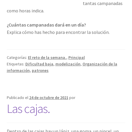
tantas campanadas
como horas indica.
¿Cuántas campanadas dará en un día?
Explica cómo has hecho para encontrar la solución.
Categorías:
El reto de la semana.
,
Principal
Etiquetas:
Dificultad baja
,
modelización
,
Organización de la
información
,
patrones
Publicado el
24 de octubre de 2021
por
Las cajas.
Dentro de las cajas hay un lápiz, una goma, un pincel, un