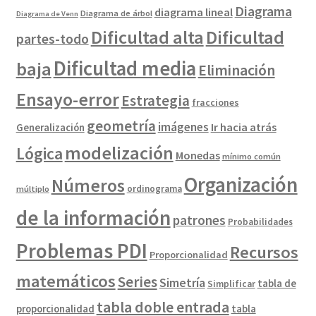
Diagrama
diagrama lineal
Diagrama de árbol
Diagrama de Venn
Dificultad alta
Dificultad
partes-todo
Dificultad media
baja
Eliminación
Ensayo-error
Estrategia
fracciones
geometría
imágenes
Ir hacia atrás
Generalización
modelización
Lógica
Monedas
mínimo común
Organización
Números
ordinograma
múltiplo
de la información
patrones
Probabilidades
Problemas PDI
Recursos
Proporcionalidad
matemáticos
Series
Simetría
tabla de
Simplificar
tabla doble entrada
proporcionalidad
tabla