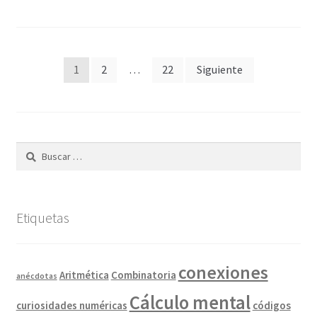
Paginación
1
2
…
22
Siguiente
de
entradas
Buscar:
Etiquetas
conexiones
Combinatoria
Aritmética
anécdotas
Cálculo mental
curiosidades numéricas
códigos