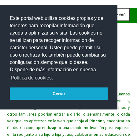
Ir
Ir
Menú
Este portal web utiliza cookies propias y de
a
al
terceros para recopilar información que
la
contenido
INICIO
ayuda a optimizar su visita. Las cookies no
navegación
CURIOSIDADES
se utilizan para recoger información de
carácter personal. Usted puede permitir su
IMÁGENES
uso o rechazarlo, también puede cambiar su
INVESTIGACIONES
Rincón
matemático
para
las
configuración siempre que lo desee.
Dispone de más información en nuestra
PROBLEMAS DE INGENIO
familias.
Política de cookies.
EL RETO DE LA SEMANA
Este espacio lúdico trata de implicar a las familias de los alumnos
Cerrar
PROBLEMAS INTERACTIVOS
en el aprendizaje de las matemáticas de sus hijos. Sin exigencias,
100 RECURSOS MATEMÁTICOS
sin tareas programadas, los alumnos y sus padres, hermanos y
otros familiares podrían entrar a diario, o semanalmente, o cada
vez que les apetezca en la web que acoja al
Rincón
y encontrar en
él, distracción, aprendizaje o una simple motivación para explorar
en la red junto a su hijo o hija y, así, colaborar en su educación de