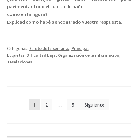
pavimentar todo el cuarto de baño
como en la figura?
Explicad cómo habéis encontrado vuestra respuesta.
Categorías:
El reto de la semana.
,
Principal
Etiquetas:
Dificultad baja
,
Organización de la información
,
Teselaciones
Paginación
1
2
…
5
Siguiente
de
entradas