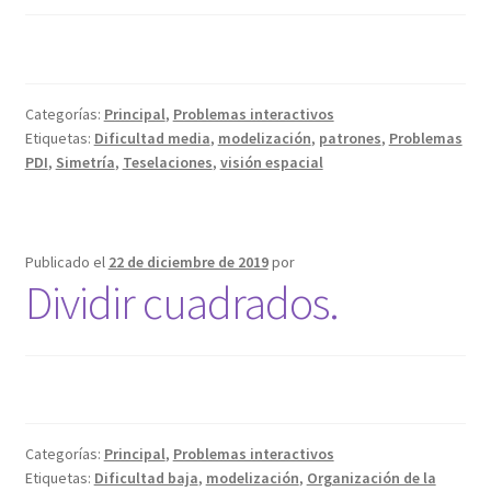
Categorías:
Principal
,
Problemas interactivos
Etiquetas:
Dificultad media
,
modelización
,
patrones
,
Problemas
PDI
,
Simetría
,
Teselaciones
,
visión espacial
Publicado el
22 de diciembre de 2019
por
Dividir cuadrados.
Categorías:
Principal
,
Problemas interactivos
Etiquetas:
Dificultad baja
,
modelización
,
Organización de la