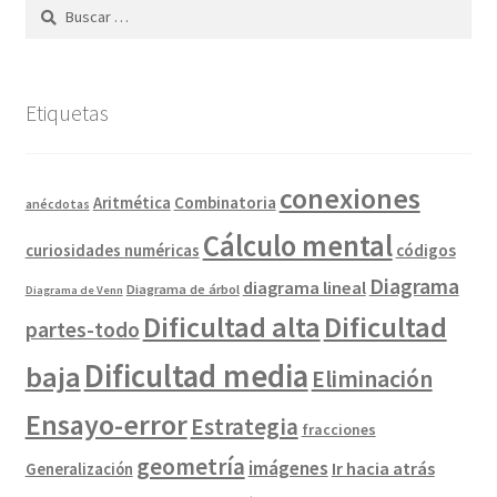
Buscar:
Etiquetas
conexiones
Combinatoria
Aritmética
anécdotas
Cálculo mental
curiosidades numéricas
códigos
Diagrama
diagrama lineal
Diagrama de árbol
Diagrama de Venn
Dificultad alta
Dificultad
partes-todo
Dificultad media
baja
Eliminación
Ensayo-error
Estrategia
fracciones
geometría
imágenes
Ir hacia atrás
Generalización