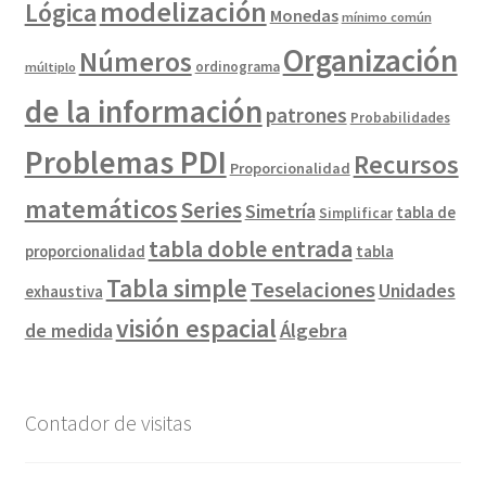
modelización
Lógica
Monedas
mínimo común
Organización
Números
ordinograma
múltiplo
de la información
patrones
Probabilidades
Problemas PDI
Recursos
Proporcionalidad
matemáticos
Series
Simetría
tabla de
Simplificar
tabla doble entrada
proporcionalidad
tabla
Tabla simple
Teselaciones
Unidades
exhaustiva
visión espacial
de medida
Álgebra
Contador de visitas