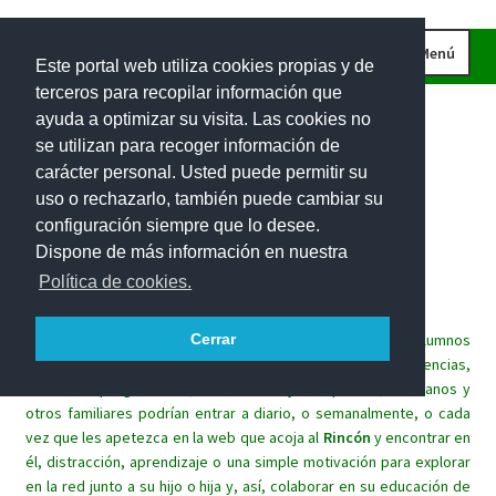
Ir
Ir
Menú
Este portal web utiliza cookies propias y de
a
al
terceros para recopilar información que
la
contenido
INICIO
ayuda a optimizar su visita. Las cookies no
navegación
CURIOSIDADES
se utilizan para recoger información de
carácter personal. Usted puede permitir su
IMÁGENES
uso o rechazarlo, también puede cambiar su
INVESTIGACIONES
Rincón
matemático
para
las
configuración siempre que lo desee.
Dispone de más información en nuestra
PROBLEMAS DE INGENIO
familias.
Política de cookies.
EL RETO DE LA SEMANA
Este espacio lúdico trata de implicar a las familias de los alumnos
Cerrar
PROBLEMAS INTERACTIVOS
en el aprendizaje de las matemáticas de sus hijos. Sin exigencias,
100 RECURSOS MATEMÁTICOS
sin tareas programadas, los alumnos y sus padres, hermanos y
otros familiares podrían entrar a diario, o semanalmente, o cada
vez que les apetezca en la web que acoja al
Rincón
y encontrar en
él, distracción, aprendizaje o una simple motivación para explorar
en la red junto a su hijo o hija y, así, colaborar en su educación de