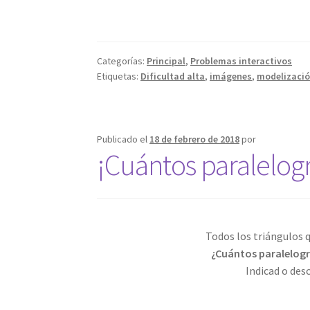
Categorías:
Principal
,
Problemas interactivos
Etiquetas:
Dificultad alta
,
imágenes
,
modelizaci
Publicado el
18 de febrero de 2018
por
¡Cuántos paralelog
Todos los triángulos q
¿Cuántos paralelogra
Indicad o des