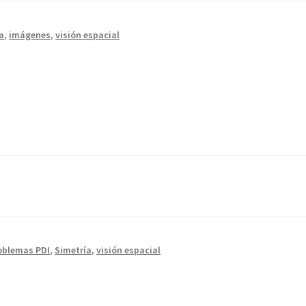
a
,
imágenes
,
visión espacial
oblemas PDI
,
Simetría
,
visión espacial