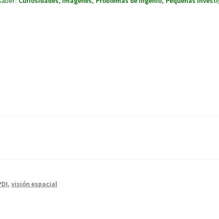
saber:
Curiosidades
,
Imágenes
,
Problemas de Ingenio
,
Pequeñas Invest
PDI
,
visión espacial