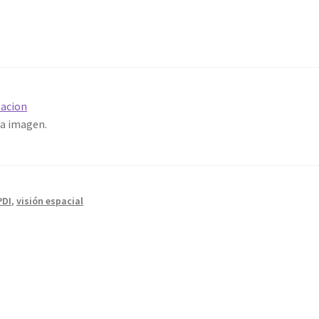
ta imagen.
PDI
,
visión espacial