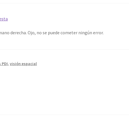
mano derecha. Ojo, no se puede cometer ningún error.
 PDI
,
visión espacial