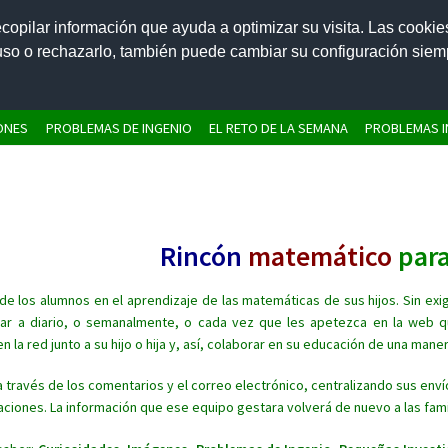
ecopilar información que ayuda a optimizar su visita. Las cookie
 uso o rechazarlo, también puede cambiar su configuración sie
IONES
PROBLEMAS DE INGENIO
EL RETO DE LA SEMANA
PROBLEMAS I
Rincón
matemático
par
as de los alumnos en el aprendizaje de las matemáticas de sus hijos. Sin ex
rar a diario, o semanalmente, o cada vez que les apetezca en la web 
 la red junto a su hijo o hija y, así, colaborar en su educación de una mane
á a través de los comentarios y el correo electrónico, centralizando sus en
aciones. La información que ese equipo gestara volverá de nuevo a las fami