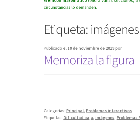
El
Rincón matemático
tendrá varias secciones, a 
circunstancias lo demanden.
Etiqueta:
imágenes
Publicado el
10 de noviembre de 2019
por
Memoriza la figura
Categorías:
Principal
,
Problemas interactivos
Etiquetas:
Dificultad baja
,
imágenes
,
Problemas 