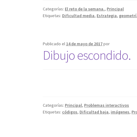
Categorías:
El reto de la semana.
,
Principal
Etiquetas:
Dificultad media
,
Estrategia
,
geometrí
Publicado el
14 de mayo de 2017
por
Dibujo escondido.
Categorías:
Principal
,
Problemas interactivos
Etiquetas:
códigos
,
Dificultad baja
,
imágenes
,
Pr