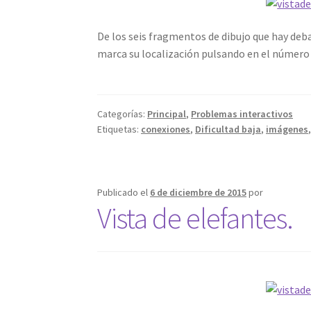
De los seis fragmentos de dibujo que hay debaj
marca su localización pulsando en el número 
Categorías:
Principal
,
Problemas interactivos
Etiquetas:
conexiones
,
Dificultad baja
,
imágenes
Publicado el
6 de diciembre de 2015
por
Vista de elefantes.