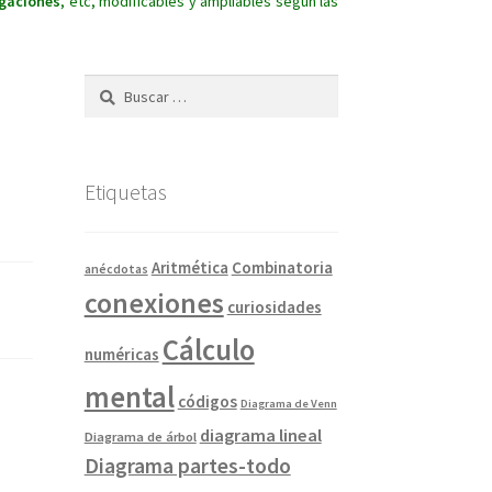
igaciones
, etc, modificables y ampliables según las
Buscar:
Etiquetas
Combinatoria
Aritmética
anécdotas
conexiones
curiosidades
Cálculo
numéricas
mental
códigos
Diagrama de Venn
diagrama lineal
Diagrama de árbol
Diagrama partes-todo