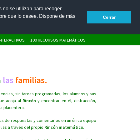
s no se utilizan para recoger
mpre que lo desee. Dispone de más
Cerrar
Contactar
Acceder
NTERACTIVOS
100 RECURSOS MATEMÁTICOS
a
las
familias.
igencias, sin tareas programadas, los alumnos y sus
que acoja al
Rincón
y encontrar en él, distracción,
ra placentera.
víos de respuestas y comentarios en un único equipo
lias a través del propio
Rincón matemático
.