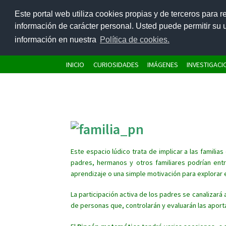
Este portal web utiliza cookies propias y de terceros para r
Ir
Ir
información de carácter personal. Usted puede permitir su
a
al
información en nuestra
Política de cookies.
la
contenido
navegación
INICIO
CURIOSIDADES
IMÁGENES
INVESTIGAC
Este espacio lúdico trata de implicar a las famili
padres, hermanos y otros familiares podrían ent
aprendizaje o una simple motivación para explorar en
La participación activa de los padres se canalizar
de personas que, controlarán y evaluarán las aport