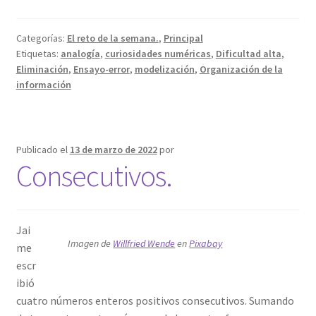
Categorías:
El reto de la semana.
,
Principal
Etiquetas:
analogía
,
curiosidades numéricas
,
Dificultad alta
,
Eliminación
,
Ensayo-error
,
modelización
,
Organización de la
información
Publicado el
13 de marzo de 2022
por
Consecutivos.
Jai
Imagen de
Willfried Wende
en
Pixabay
me
escr
ibió
cuatro números enteros positivos consecutivos. Sumando