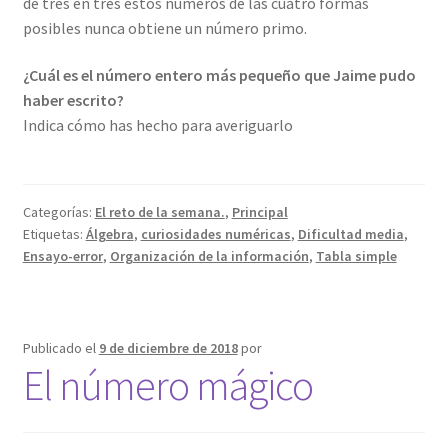
de tres en tres estos números de las cuatro formas
posibles nunca obtiene un número primo.
¿Cuál es el número entero más pequeño que Jaime pudo
haber escrito?
Indica cómo has hecho para averiguarlo
Categorías:
El reto de la semana.
,
Principal
Etiquetas:
Álgebra
,
curiosidades numéricas
,
Dificultad media
,
Ensayo-error
,
Organización de la información
,
Tabla simple
Publicado el
9 de diciembre de 2018
por
El número mágico