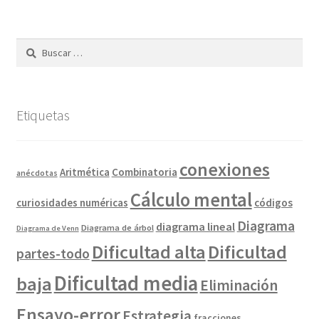
Buscar:
Etiquetas
conexiones
Combinatoria
Aritmética
anécdotas
Cálculo mental
curiosidades numéricas
códigos
Diagrama
diagrama lineal
Diagrama de árbol
Diagrama de Venn
Dificultad alta
Dificultad
partes-todo
Dificultad media
baja
Eliminación
Ensayo-error
Estrategia
fracciones