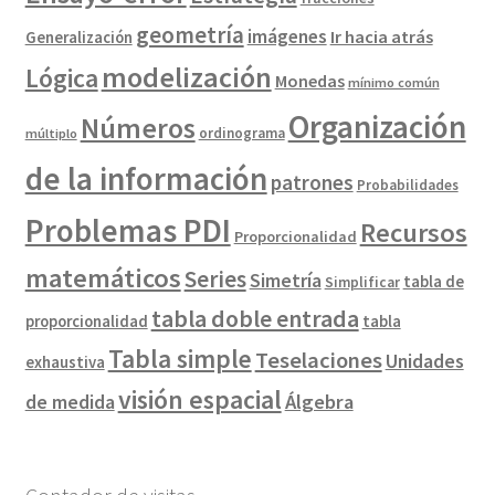
geometría
imágenes
Ir hacia atrás
Generalización
modelización
Lógica
Monedas
mínimo común
Organización
Números
ordinograma
múltiplo
de la información
patrones
Probabilidades
Problemas PDI
Recursos
Proporcionalidad
matemáticos
Series
Simetría
tabla de
Simplificar
tabla doble entrada
proporcionalidad
tabla
Tabla simple
Teselaciones
Unidades
exhaustiva
visión espacial
de medida
Álgebra