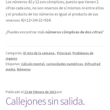
Los números 42 y 12 son cómplices, puesto que tienen 2
cifras cada uno, no son reversos de sí mismos ni entre ellos
y el producto de los números es igual al producto de sus
reversos 42×12=24×21=504.
¿Puedes encontrar más
números cómplices de dos cifras
?
Categorías:
El reto de la semana.
,
Principal
,
Problemas de
ingenio
Etiquetas:
Cálculo mental
,
curiosidades numéricas
,
Dificultad
media
,
Números
Publicado el
13 de febrero de 2013
por
Callejones sin salida.