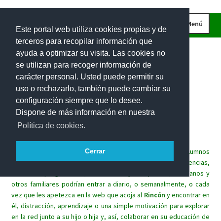
Ir
Ir
Menú
Este portal web utiliza cookies propias y de
a
al
terceros para recopilar información que
la
contenido
INICIO
ayuda a optimizar su visita. Las cookies no
navegación
CURIOSIDADES
se utilizan para recoger información de
carácter personal. Usted puede permitir su
IMÁGENES
uso o rechazarlo, también puede cambiar su
INVESTIGACIONES
Rincón
matemático
para
las
configuración siempre que lo desee.
Dispone de más información en nuestra
PROBLEMAS DE INGENIO
familias.
Política de cookies.
EL RETO DE LA SEMANA
Este espacio lúdico trata de implicar a las familias de los alumnos
Cerrar
PROBLEMAS INTERACTIVOS
en el aprendizaje de las matemáticas de sus hijos. Sin exigencias,
100 RECURSOS MATEMÁTICOS
sin tareas programadas, los alumnos y sus padres, hermanos y
otros familiares podrían entrar a diario, o semanalmente, o cada
vez que les apetezca en la web que acoja al
Rincón
y encontrar en
él, distracción, aprendizaje o una simple motivación para explorar
en la red junto a su hijo o hija y, así, colaborar en su educación de