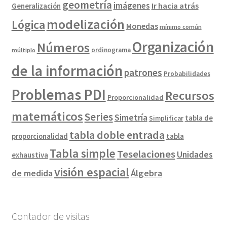
geometría
imágenes
Ir hacia atrás
Generalización
modelización
Lógica
Monedas
mínimo común
Organización
Números
ordinograma
múltiplo
de la información
patrones
Probabilidades
Problemas PDI
Recursos
Proporcionalidad
matemáticos
Series
Simetría
tabla de
Simplificar
tabla doble entrada
proporcionalidad
tabla
Tabla simple
Teselaciones
Unidades
exhaustiva
visión espacial
de medida
Álgebra
Contador de visitas