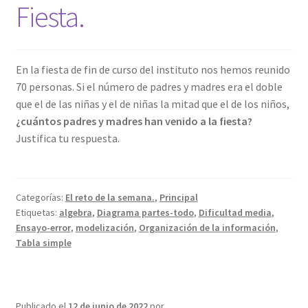
Fiesta.
En la fiesta de fin de curso del instituto nos hemos reunido
70 personas. Si el número de padres y madres era el doble
que el de las niñas y el de niñas la mitad que el de los niños,
¿cuántos padres y madres han venido a la fiesta?
Justifica tu respuesta.
Categorías:
El reto de la semana.
,
Principal
Etiquetas:
algebra
,
Diagrama partes-todo
,
Dificultad media
,
Ensayo-error
,
modelización
,
Organización de la información
,
Tabla simple
Publicado el
12 de junio de 2022
por