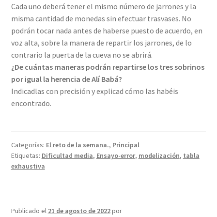
Cada uno deberá tener el mismo número de jarrones y la
misma cantidad de monedas sin efectuar trasvases. No
podrán tocar nada antes de haberse puesto de acuerdo, en
voz alta, sobre la manera de repartir los jarrones, de lo
contrario la puerta de la cueva no se abrirá.
¿De cuántas maneras podrán repartirse los tres sobrinos
por igual la herencia de Alí Babá?
Indicadlas con precisión y explicad cómo las habéis
encontrado.
Categorías:
El reto de la semana.
,
Principal
Etiquetas:
Dificultad media
,
Ensayo-error
,
modelización
,
tabla
exhaustiva
Publicado el
21 de agosto de 2022
por