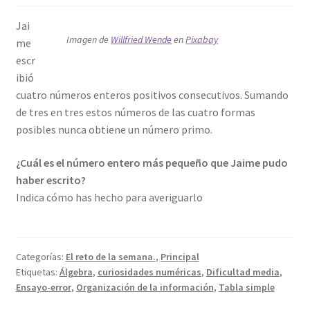
Jai
Imagen de
Willfried Wende
en
Pixabay
me
escr
ibió
cuatro números enteros positivos consecutivos. Sumando
de tres en tres estos números de las cuatro formas
posibles nunca obtiene un número primo.
¿Cuál es el número entero más pequeño que Jaime pudo
haber escrito?
Indica cómo has hecho para averiguarlo
Categorías:
El reto de la semana.
,
Principal
Etiquetas:
Álgebra
,
curiosidades numéricas
,
Dificultad media
,
Ensayo-error
,
Organización de la información
,
Tabla simple