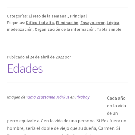
Categorías:
El reto de la semana.
,
Principal
Etiquetas:
Dificultad alta
,
Eliminación
,
Ensayo-error
,
Lógica
,
modelización
,
Organización de la información
,
Tabla simple
Publicado el
24 de abril de 2022
por
Edades
Imagen de
Yama Zsuzsanna Márkus
en
Pixabay
Cada año
en la vida
de un
perro equivale a 7 en la vida de una persona. Si Rex fuera un
hombre, sería el doble de viejo que su dueña, Carmen. Si