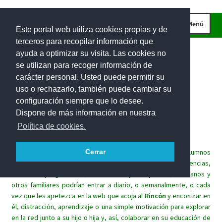
Ir
Ir
Menú
Este portal web utiliza cookies propias y de
a
al
terceros para recopilar información que
la
contenido
INICIO
ayuda a optimizar su visita. Las cookies no
navegación
CURIOSIDADES
se utilizan para recoger información de
carácter personal. Usted puede permitir su
IMÁGENES
uso o rechazarlo, también puede cambiar su
INVESTIGACIONES
Rincón
matemático
para
las
configuración siempre que lo desee.
Dispone de más información en nuestra
PROBLEMAS DE INGENIO
familias.
Política de cookies.
EL RETO DE LA SEMANA
Este espacio lúdico trata de implicar a las familias de los alumnos
Cerrar
PROBLEMAS INTERACTIVOS
en el aprendizaje de las matemáticas de sus hijos. Sin exigencias,
100 RECURSOS MATEMÁTICOS
sin tareas programadas, los alumnos y sus padres, hermanos y
otros familiares podrían entrar a diario, o semanalmente, o cada
vez que les apetezca en la web que acoja al
Rincón
y encontrar en
él, distracción, aprendizaje o una simple motivación para explorar
en la red junto a su hijo o hija y, así, colaborar en su educación de