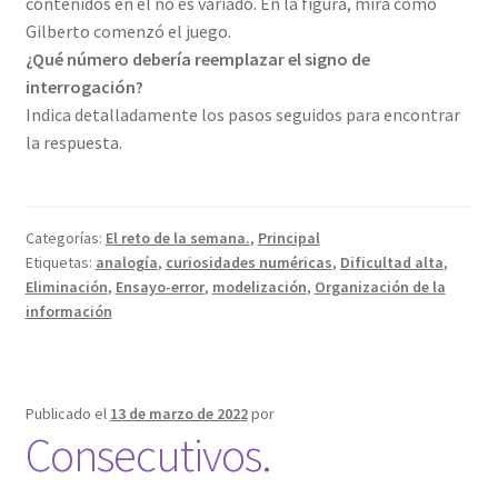
contenidos en él no es variado. En la figura, mira cómo
Gilberto comenzó el juego.
¿Qué número debería reemplazar el signo de
interrogación?
Indica detalladamente los pasos seguidos para encontrar
la respuesta.
Categorías:
El reto de la semana.
,
Principal
Etiquetas:
analogía
,
curiosidades numéricas
,
Dificultad alta
,
Eliminación
,
Ensayo-error
,
modelización
,
Organización de la
información
Publicado el
13 de marzo de 2022
por
Consecutivos.