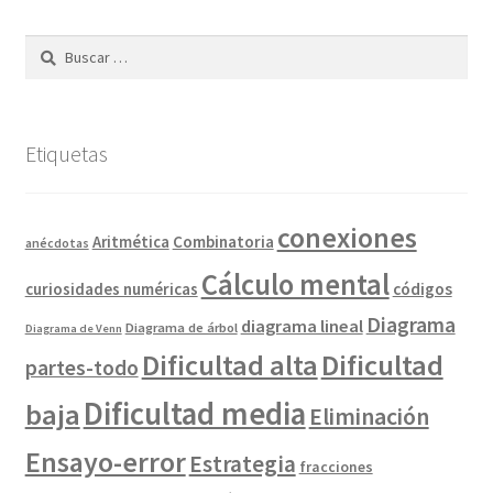
entradas
Buscar:
Etiquetas
conexiones
Combinatoria
Aritmética
anécdotas
Cálculo mental
curiosidades numéricas
códigos
Diagrama
diagrama lineal
Diagrama de árbol
Diagrama de Venn
Dificultad alta
Dificultad
partes-todo
Dificultad media
baja
Eliminación
Ensayo-error
Estrategia
fracciones