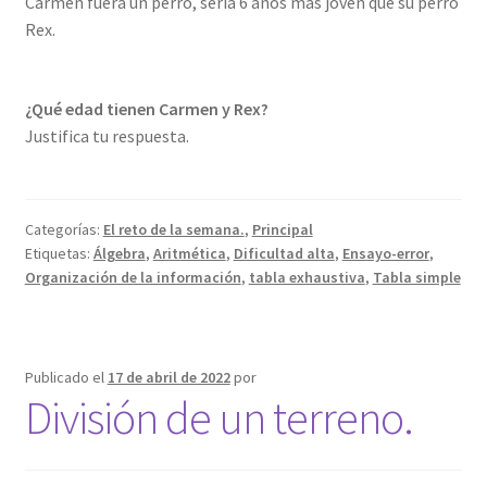
Carmen fuera un perro, sería 6 años más joven que su perro
Rex.
¿Qué edad tienen Carmen y Rex?
Justifica tu respuesta.
Categorías:
El reto de la semana.
,
Principal
Etiquetas:
Álgebra
,
Aritmética
,
Dificultad alta
,
Ensayo-error
,
Organización de la información
,
tabla exhaustiva
,
Tabla simple
Publicado el
17 de abril de 2022
por
División de un terreno.