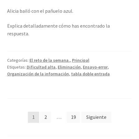
Alicia bailó con el pañuelo azul.
Explica detalladamente cómo has encontrado la
respuesta.
Categorías:
El reto de la semana.
,
Principal
Etiquetas:
Dificultad alta
,
Eliminación
,
Ensayo-error
,
Organización de la información
,
tabla doble entrada
Paginación
1
2
…
19
Siguiente
de