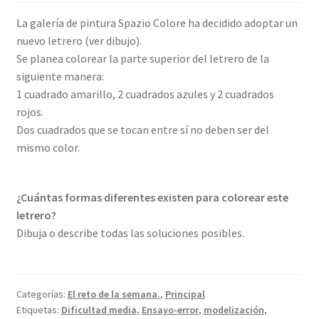
La galería de pintura Spazio Colore ha decidido adoptar un
nuevo letrero (ver dibujo).
Se planea colorear la parte superior del letrero de la
siguiente manera:
1 cuadrado amarillo, 2 cuadrados azules y 2 cuadrados
rojos.
Dos cuadrados que se tocan entre sí no deben ser del
mismo color.
¿Cuántas formas diferentes existen para colorear este
letrero?
Dibuja o describe todas las soluciones posibles.
Categorías:
El reto de la semana.
,
Principal
Etiquetas:
Dificultad media
,
Ensayo-error
,
modelización
,