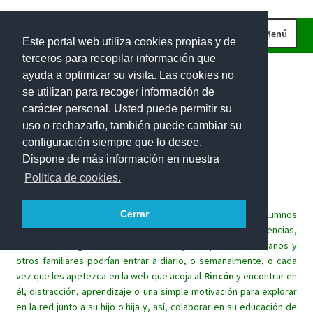
Ir
Ir
Menú
Este portal web utiliza cookies propias y de
a
al
terceros para recopilar información que
la
contenido
INICIO
ayuda a optimizar su visita. Las cookies no
navegación
CURIOSIDADES
se utilizan para recoger información de
carácter personal. Usted puede permitir su
IMÁGENES
uso o rechazarlo, también puede cambiar su
INVESTIGACIONES
Rincón
matemático
para
las
configuración siempre que lo desee.
Dispone de más información en nuestra
PROBLEMAS DE INGENIO
familias.
Política de cookies.
EL RETO DE LA SEMANA
Este espacio lúdico trata de implicar a las familias de los alumnos
Cerrar
PROBLEMAS INTERACTIVOS
en el aprendizaje de las matemáticas de sus hijos. Sin exigencias,
100 RECURSOS MATEMÁTICOS
sin tareas programadas, los alumnos y sus padres, hermanos y
otros familiares podrían entrar a diario, o semanalmente, o cada
vez que les apetezca en la web que acoja al
Rincón
y encontrar en
él, distracción, aprendizaje o una simple motivación para explorar
en la red junto a su hijo o hija y, así, colaborar en su educación de