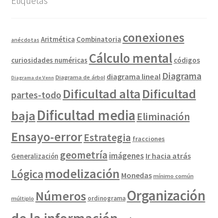
Etiquetas
conexiones
Combinatoria
Aritmética
anécdotas
Cálculo mental
curiosidades numéricas
códigos
Diagrama
diagrama lineal
Diagrama de árbol
Diagrama de Venn
Dificultad alta
Dificultad
partes-todo
Dificultad media
baja
Eliminación
Ensayo-error
Estrategia
fracciones
geometría
imágenes
Ir hacia atrás
Generalización
modelización
Lógica
Monedas
mínimo común
Organización
Números
ordinograma
múltiplo