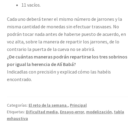
11 vacíos.
Cada uno deberá tener el mismo número de jarrones y la
misma cantidad de monedas sin efectuar trasvases. No
podrán tocar nada antes de haberse puesto de acuerdo, en
voz alta, sobre la manera de repartir los jarrones, de lo
contrario la puerta de la cueva no se abrirá.
¿De cuántas maneras podrán repartirse los tres sobrinos
por igual la herencia de Alí Babá?
Indicadlas con precisión y explicad cómo las habéis
encontrado.
Categorías:
El reto de la semana.
,
Principal
Etiquetas:
Dificultad media
,
Ensayo-error
,
modelización
,
tabla
exhaustiva