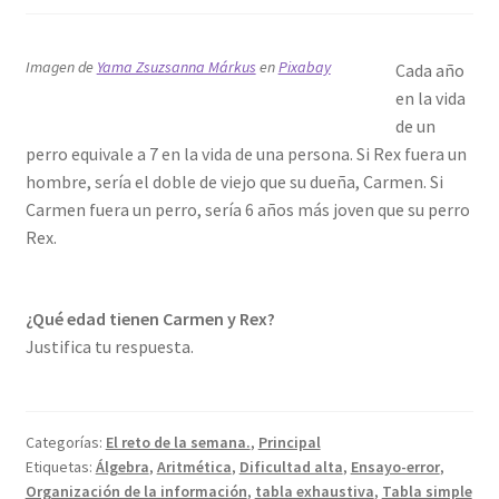
Imagen de
Yama Zsuzsanna Márkus
en
Pixabay
Cada año
en la vida
de un
perro equivale a 7 en la vida de una persona. Si Rex fuera un
hombre, sería el doble de viejo que su dueña, Carmen. Si
Carmen fuera un perro, sería 6 años más joven que su perro
Rex.
¿Qué edad tienen Carmen y Rex?
Justifica tu respuesta.
Categorías:
El reto de la semana.
,
Principal
Etiquetas:
Álgebra
,
Aritmética
,
Dificultad alta
,
Ensayo-error
,
Organización de la información
,
tabla exhaustiva
,
Tabla simple