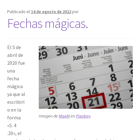
Publicado el
14 de agosto de 2022
por
Fechas mágicas.
El 5 de
abril de
2020 fue
una
fecha
mágica
ya que al
escribirl
o en la
Imagen de
MaeM
en
Pixabay
forma
«5. 4
.20», el