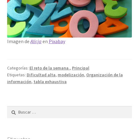
Imagen de
Alicja
en
Pixabay
Categorías:
El reto de la semana.
,
Principal
Etiquetas:
Dificultad alta
,
modelización
,
Organización de la
información
,
tabla exhaustiva
Buscar: