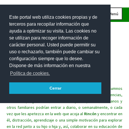
Ir
Ir
Menú
Este portal web utiliza cookies propias y de
a
al
terceros para recopilar información que
la
contenido
INICIO
ayuda a optimizar su visita. Las cookies no
navegación
CURIOSIDADES
se utilizan para recoger información de
carácter personal. Usted puede permitir su
IMÁGENES
uso o rechazarlo, también puede cambiar su
INVESTIGACIONES
Rincón
matemático
para
las
configuración siempre que lo desee.
Dispone de más información en nuestra
PROBLEMAS DE INGENIO
familias.
Política de cookies.
EL RETO DE LA SEMANA
Este espacio lúdico trata de implicar a las familias de los alumnos
Cerrar
PROBLEMAS INTERACTIVOS
en el aprendizaje de las matemáticas de sus hijos. Sin exigencias,
100 RECURSOS MATEMÁTICOS
sin tareas programadas, los alumnos y sus padres, hermanos y
otros familiares podrían entrar a diario, o semanalmente, o cada
vez que les apetezca en la web que acoja al
Rincón
y encontrar en
él, distracción, aprendizaje o una simple motivación para explorar
en la red junto a su hijo o hija y, así, colaborar en su educación de