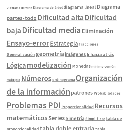
Diagrama
diagrama lineal
Diagrama de árbol
Diagrama de Venn
Dificultad alta
Dificultad
partes-todo
Dificultad media
baja
Eliminación
Ensayo-error
Estrategia
fracciones
geometría
imágenes
Ir hacia atrás
Generalización
modelización
Lógica
Monedas
mínimo común
Organización
Números
ordinograma
múltiplo
de la información
patrones
Probabilidades
Problemas PDI
Recursos
Proporcionalidad
matemáticos
Series
Simetría
tabla de
Simplificar
tabla doble entrada
proporcionalidad
tabla