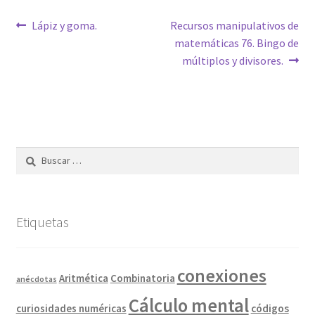
Navegación
Anterior:
Siguiente:
Lápiz y goma.
Recursos manipulativos de
matemáticas 76. Bingo de
de
múltiplos y divisores.
entradas
Buscar:
Etiquetas
conexiones
Combinatoria
Aritmética
anécdotas
Cálculo mental
curiosidades numéricas
códigos