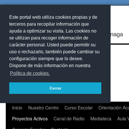
Este portal web utiliza cookies propias y de
terceros para recopilar información que
ayuda a optimizar su visita. Las cookies no
IES Playa de Arinaga
se utilizan para recoger información de
carácter personal. Usted puede permitir su
uso o rechazarlo, también puede cambiar su
configuración siempre que lo desee.
Dispone de más información en nuestra
Política de cookies.
Cerrar
Saltar
Inicio
Nuestro Centro
Curso Escolar
Orientación A
al
Proyectos Activos
Canal de Radio
Mediateca
Aula 
contenido