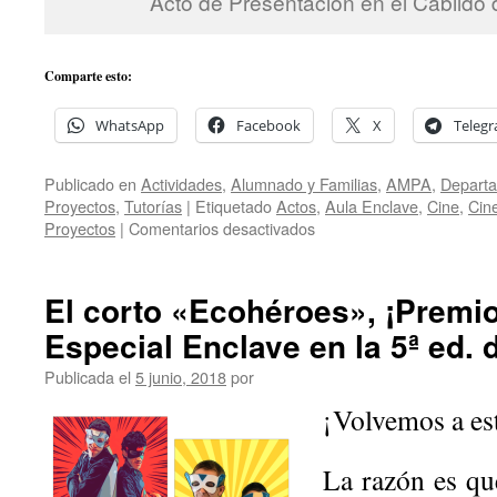
Acto de Presentación en el Cabildo
Comparte esto:
WhatsApp
Facebook
X
Teleg
Publicado en
Actividades
,
Alumnado y Familias
,
AMPA
,
Departa
Proyectos
,
Tutorías
|
Etiquetado
Actos
,
Aula Enclave
,
Cine
,
Cin
en
Proyectos
|
Comentarios desactivados
El
alumnado
del
El corto «Ecohéroes», ¡Premi
Aula
Especial Enclave en la 5ª ed. 
Enclave
presenta
Publicada el
5 junio, 2018
por
«Ecohéroes»
en
¡Volvemos a e
la
Gala
de
La razón es q
Cinedfest