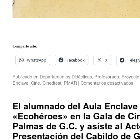
Comparte esto:
WhatsApp
Facebook
X
Teleg
Publicado en
Departamentos Didácticos
,
Profesorado
,
Proyecto
en
Enclave
,
Cine
,
Cinedfest
,
PMAR
|
Comentarios desactivados
Pre
del
cor
El alumnado del Aula Enclave
«¿¡
«Ecohéroes» en la Gala de Ci
en
la
Palmas de G.C. y asiste al Ac
6ª
edi
Presentación del Cabildo de 
de