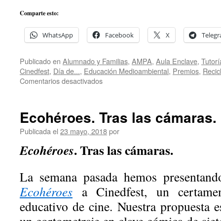
Comparte esto:
WhatsApp
Facebook
X
Teleg
Publicado en
Alumnado y Familias
,
AMPA
,
Aula Enclave
,
Tutorí
Cinedfest
,
Día de...
,
Educación Medioambiental
,
Premios
,
Recic
en
Comentarios desactivados
El
corto
«Ecohéroes»,
Ecohéroes. Tras las cámaras.
¡Premio
Mención
Publicada el
23 mayo, 2018
por
Especial
. Tras las cámaras.
Ecohéroes
Enclave
en
la
La semana pasada hemos presentand
5ª
Ecohéroes
a Cinedfest, un certame
ed.
de
educativo de cine. Nuestra propuesta e
Cinedfest!