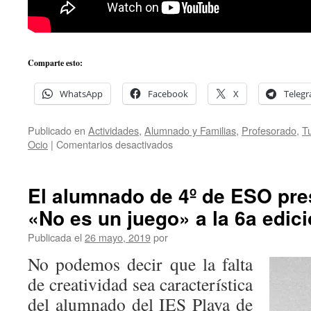
Comparte esto:
WhatsApp
Facebook
X
Teleg
Publicado en
Actividades
,
Alumnado y Familias
,
Profesorado
,
Tu
en
Ocio
|
Comentarios desactivados
Fiesta
del
Cine
El alumnado de 4º de ESO pres
2019
«No es un juego» a la 6a edic
Publicada el
26 mayo, 2019
por
No podemos decir que la falta
de creatividad sea característica
del alumnado del IES Playa de