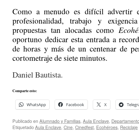
Como a menudo es difícil advertir el
profesionalidad, trabajo y exigenc
propuestas tan alocadas como
Ecohé
oportuno dedicar esta entrada a record
de horas y más de un centenar de pe
cortometraje de siete minutos.
Daniel Bautista.
Comparte esto:
WhatsApp
Facebook
X
Teleg
Publicado en
Alumnado y Familias
,
Aula Enclave
,
Departamento
Etiquetado
Aula Enclave
,
Cine
,
Cinedfest
,
Ecohéroes
,
Reciclaje