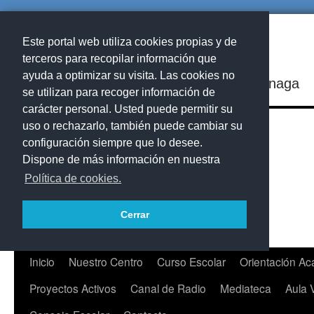
Este portal web utiliza cookies propias y de
terceros para recopilar información que
ayuda a optimizar su visita. Las cookies no
IES Playa de Arinaga
se utilizan para recoger información de
carácter personal. Usted puede permitir su
uso o rechazarlo, también puede cambiar su
configuración siempre que lo desee.
Dispone de más información en nuestra
Política de cookies.
Cerrar
Saltar
Inicio
Nuestro Centro
Curso Escolar
Orientación A
al
Proyectos Activos
Canal de Radio
Mediateca
Aula 
contenido