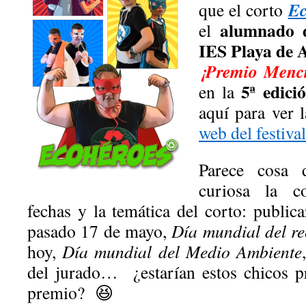
Ec
que el corto
de
alumnado d
Las
el
Palmas
IES Playa de 
de
G.C.
¡Premio Menci
y
5ª edici
en la
asiste
al
aquí para ver 
Acto
web del festival
de
Presentación
del
Parece cosa 
Cabildo
curiosa la co
de
Gran
fechas y la temática del corto: public
Canaria
pasado 17 de mayo,
Día mundial del re
hoy,
Día mundial del Medio Ambiente
del jurado… ¿estarían estos chicos p
premio? 😆