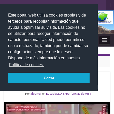
Al
el
Este portal web utiliza cookies propias y de
Search for:
fo
terceros para recopilar información que
de
ayuda a optimizar su visita. Las cookies no
bú
se utilizan para recoger información de
carácter personal. Usted puede permitir su
EL RINCÓN DEL CANARIO (2)
Alter
uso o rechazarlo, también puede cambiar su
la
configuración siempre que lo desee.
nave
Dispone de más información en nuestra
ARCHIVO DE
SEPTIEMBRE DE 2014
Política de cookies.
Cerrar
Edmodo: my 2th grade is
SEP
30
«HERE». Do you hear me? :-)
Por
aleomal
en
Escuela 2.0
,
Experiencias de Aula