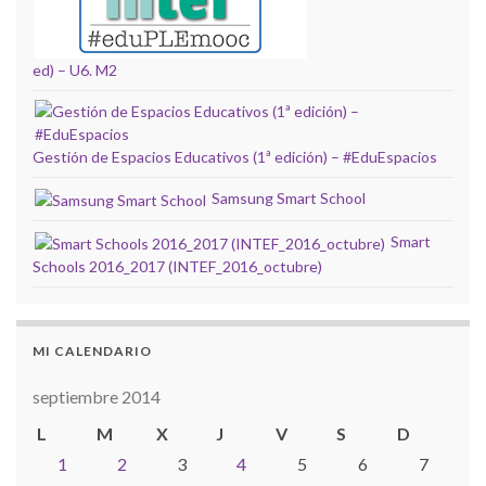
ed) – U6. M2
Gestión de Espacios Educativos (1ª edición) – #EduEspacios
Samsung Smart School
Smart
Schools 2016_2017 (INTEF_2016_octubre)
MI CALENDARIO
septiembre 2014
L
M
X
J
V
S
D
1
2
3
4
5
6
7