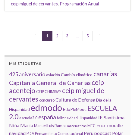
ceip miguel de cervantes
,
Programación Anual
1
2
3
…
5
MIS ETIQUETAS
canarias
425 aniversario
Cambio climático
aviación
ceip
Capitanía General de Canarias
acentejo
ceip miguel de
CEIP CHIMISAY
cervantes
Cultura de Defensa
Día de la
concurso
edmodo
ESCUELA
Hispanidad
EduPleMooc
2.0
españa
IE Santísima
escuela2.0
feliz navidad
Hispanidad
Niña María
moodle
Manuel Luis Ramos
MEC
matemáticas
MOOC
navidad
podcast
Perú
Polar
PDA
Pensamiento Computacional