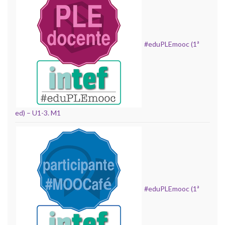
#eduPLEmooc (1ª
ed) – U1-3. M1
#eduPLEmooc (1ª