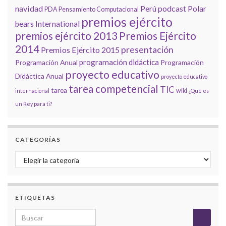
navidad
podcast
Perú
Polar
PDA
Pensamiento Computacional
premios ejército
bears International
premios ejército 2013
Premios Ejército
2014
presentación
Premios Ejército 2015
programación didáctica
Programación Anual
Programación
proyecto educativo
Didáctica Anual
proyecto educativo
tarea competencial
TIC
tarea
wiki
internacional
¿Qué es
un Rey para ti?
CATEGORÍAS
Categorías
ETIQUETAS
Search for: