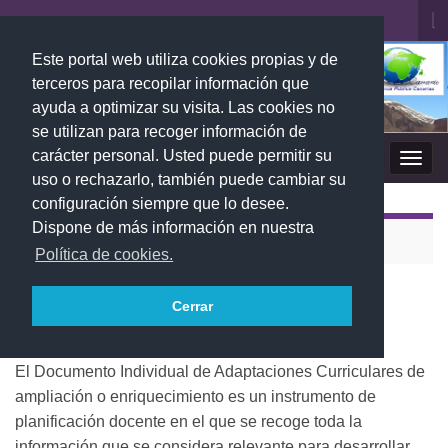
Al
el
Este portal web utiliza cookies propias y de
Search for:
fo
terceros para recopilar información que
de
ayuda a optimizar su visita. Las cookies no
bú
se utilizan para recoger información de
carácter personal. Usted puede permitir su
EL RINCÓN DEL CANARIO (2)
Alter
uso o rechazarlo, también puede cambiar su
la
configuración siempre que lo desee.
nave
Dispone de más información en nuestra
Volver a
Altas Capacidades(ALCAIN)
Política de cookies.
AC de Enriquecimiento
Cerrar
El Documento Individual de Adaptaciones Curriculares de
ampliación o
enriquecimiento es un instrumento de
planificación docente en el que se recoge
toda la
información que se considera relevante para desarrollar,