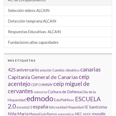
Selección vídeos ALCAIN
Detección temprana:ALCAIN
Respuestas Educativas: ALCAIN
Fundaciones:altas capacidades
MIS ETIQUETAS
canarias
425 aniversario
Cambio climático
aviación
ceip
Capitanía General de Canarias
acentejo
ceip miguel de
CEIP CHIMISAY
cervantes
Cultura de Defensa
Día de la
concurso
edmodo
ESCUELA
Hispanidad
EduPleMooc
2.0
españa
IE Santísima
escuela2.0
feliz navidad
Hispanidad
Niña María
moodle
Manuel Luis Ramos
MEC
matemáticas
MOOC