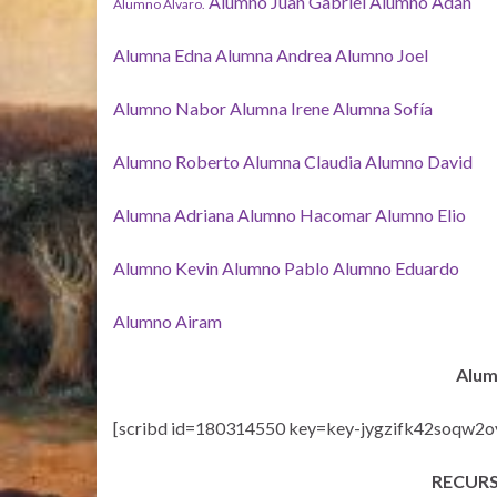
Alumno Juan Gabriel
Alumno Adán
Alumno Álvaro.
Alumna Edna
Alumna Andrea
Alumno Joel
Alumno Nabor
Alumna Irene
Alumna Sofía
Alumno Roberto
Alumna Claudia
Alumno David
Alumna Adriana
Alumno Hacomar
Alumno Elio
Alumno Kevin
Alumno Pablo
Alumno Eduardo
Alumno Airam
Alum
[scribd id=180314550 key=key-jygzifk42soqw2oy
RECUR