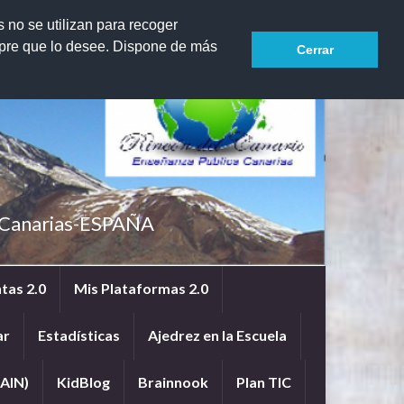
Search for:
s no se utilizan para recoger
mpre que lo desee. Dispone de más
Cerrar
e Canarias-ESPAÑA
tas 2.0
Mis Plataformas 2.0
ar
Estadísticas
Ajedrez en la Escuela
AIN)
KidBlog
Brainnook
Plan TIC