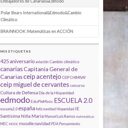
Embajadores de Canarias&Edmodo
Polar Bears International&Edmodo&Cambio
Climático
BRAINNOOK :Matemáticas en ACCIÓN
MIS ETIQUETAS
425 aniversario
Cambio climático
aviación
canarias
Capitanía General de
ceip acentejo
Canarias
CEIP CHIMISAY
ceip miguel de cervantes
concurso
Cultura de Defensa
Día de la Hispanidad
edmodo
ESCUELA 2.0
EduPleMooc
españa
IE
escuela2.0
feliz navidad
Hispanidad
Santísima Niña María
Manuel Luis Ramos
matemáticas
navidad
moodle
MEC
PDA
Pensamiento
MOOC