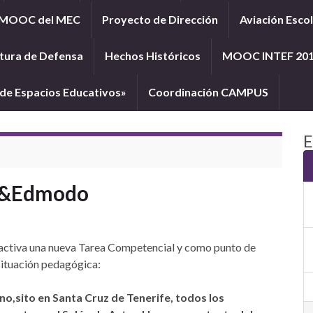
MOOC del MEC
Proyecto de Dirección
Aviación Esco
tura de Defensa
Hechos Históricos
MOOC INTEF 20
e Espacios Educativos»
Coordinación CAMPUS
E
as&Edmodo
 activa una nueva Tarea Competencial y como punto de
 situación pedagógica:
o,sito en Santa Cruz de Tenerife, todos los