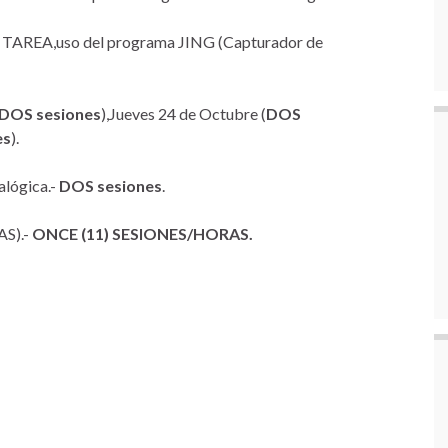
 la TAREA,uso del programa JING (Capturador de
DOS sesiones
),Jueves 24 de Octubre (
DOS
es
).
alógica.-
DOS sesiones
.
S).-
ONCE (11) SESIONES/HORAS.