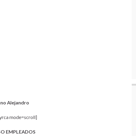
no Alejandro
rca mode=scroll]
SO EMPLEADOS