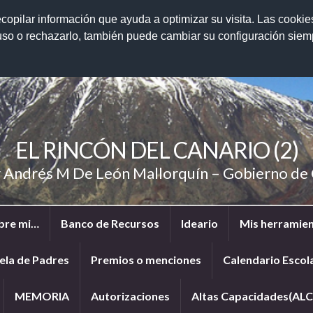
ecopilar información que ayuda a optimizar su visita. Las cookie
 uso o rechazarlo, también puede cambiar su configuración sie
EL RINCÓN DEL CANARIO (2)
r Andrés M De León Mallorquín – Gobierno d
bre mi…
Banco de Recursos
Ideario
Mis herramien
ela de Padres
Premios o menciones
Calendario Escol
MEMORIA
Autorizaciones
Altas Capacidades(ALC