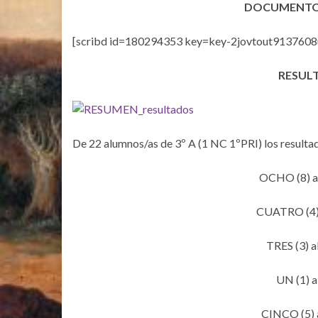
DOCUMENTO
[scribd id=180294353 key=key-2jovtout9137608u
RESUL
De 22 alumnos/as de 3º A (1 NC 1ºPRI) los resultad
OCHO (8) a
CUATRO (4) 
TRES (3) a
UN (1) a
CINCO (5) 