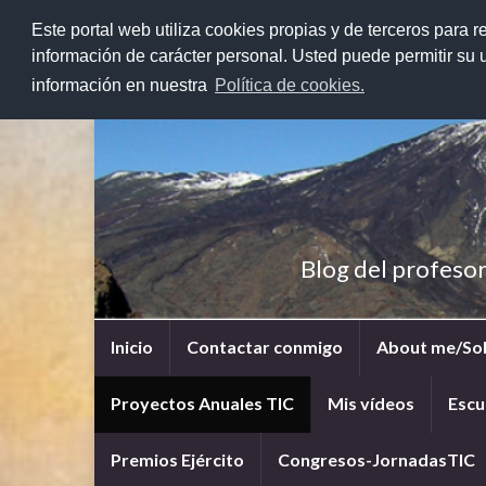
Este portal web utiliza cookies propias y de terceros para r
información de carácter personal. Usted puede permitir su
información en nuestra
Política de cookies.
Blog del profeso
Inicio
Contactar conmigo
About me/So
Proyectos Anuales TIC
Mis vídeos
Escu
Premios Ejército
Congresos-JornadasTIC