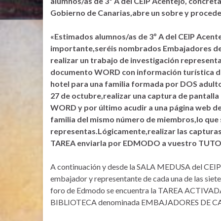
alumnos/as de 3º A del CEIP Acentejo, concret
Gobierno de Canarias,abre un sobre y procede 
«Estimados alumnos/as de 3º A del CEIP Acente
importante,seréis nombrados Embajadores de ca
realizar un trabajo de investigación representa
documento WORD con información turística de d
hotel para una familia formada por DOS adultos
27 de octubre,realizar una captura de pantall
WORD y por último acudir a una página web de
familia del mismo número de miembros,lo que s
representas.Lógicamente,realizar las capturas 
TAREA enviarla por EDMODO a vuestro TUTO
A continuación y desde la SALA MEDUSA del CEIP 
embajador y representante de cada una de las siete
foro de Edmodo se encuentra la TAREA ACTIVADA y
BIBLIOTECA denominada EMBAJADORES DE C