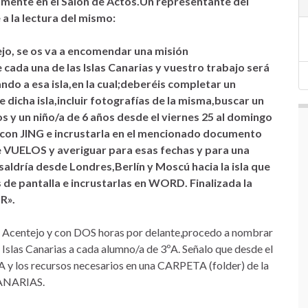
amente en el Salón de Actos.Un representante del
a la lectura del mismo:
jo, se os va a encomendar una misión
da una de las Islas Canarias y vuestro trabajo será
ndo a esa isla,en la cual;deberéis completar un
icha isla,incluir fotografías de la misma,buscar un
 y un niño/a de 6 años desde el viernes 25 al domingo
a con JING e incrustarla en el mencionado documento
 VUELOS y averiguar para esas fechas y para una
aldría desde Londres,Berlín y Moscú hacia la isla que
de pantalla e incrustarlas en WORD. Finalizada la
R».
Acentejo y con DOS horas por delante,procedo a nombrar
 Islas Canarias a cada alumno/a de 3ºA. Señalo que desde el
 los recursos necesarios en una CARPETA (folder) de la
ANARIAS.