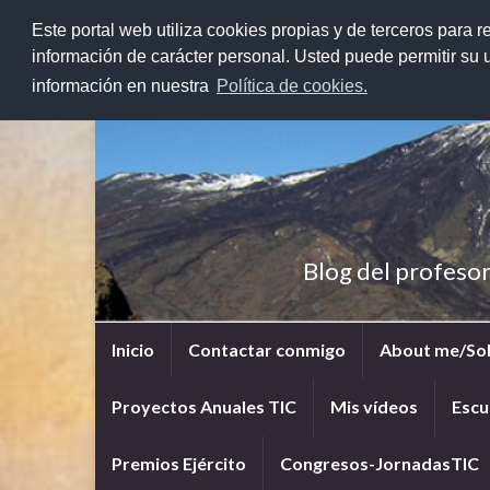
Este portal web utiliza cookies propias y de terceros para r
información de carácter personal. Usted puede permitir su
información en nuestra
Política de cookies.
Blog del profeso
Inicio
Contactar conmigo
About me/So
Proyectos Anuales TIC
Mis vídeos
Escu
Premios Ejército
Congresos-JornadasTIC