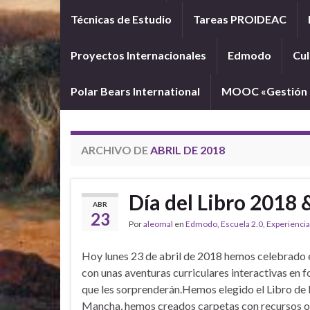
Técnicas de Estudio
Tareas PROIDEAC
Proyectos Internacionales
Edmodo
Cul
Polar Bears International
MOOC «Gestión d
ARCHIVO DE
ABRIL DE 2018
Día del Libro 2018
ABR
23
Por
aleomal
en
Edmodo
,
Escuela 2.0
,
Experiencia
Hoy lunes 23 de abril de 2018 hemos celebrado e
con unas aventuras curriculares interactivas en 
que les sorprenderán.Hemos elegido el Libro de 
Mancha, hemos creados carpetas con recursos on