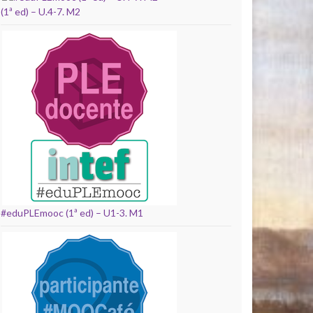
(1ª ed) – U.4-7. M2
#eduPLEmooc (1ª ed) – U1-3. M1