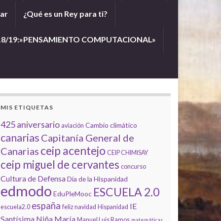
lar
¿Qué es un Rey para ti?
18/19:»PENSAMIENTO COMPUTACIONAL»
MIS ETIQUETAS
425 aniversario
Cambio climático
aviación
canarias
Capitanía General de
ceip acentejo
Canarias
CEIP CHIMISAY
ceip miguel de cervantes
concurso
Cultura de Defensa
Día de la Hispanidad
edmodo
ESCUELA 2.0
EduPleMooc
españa
IE
escuela2.0
feliz navidad
Hispanidad
Santísima Niña María
Manuel Luis Ramos
matemáticas