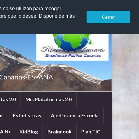
Search for:
s no se utilizan para recoger
mpre que lo desee. Dispone de más
Cerrar
e Canarias-ESPAÑA
tas 2.0
Mis Plataformas 2.0
ar
Estadísticas
Ajedrez en la Escuela
AIN)
KidBlog
Brainnook
Plan TIC