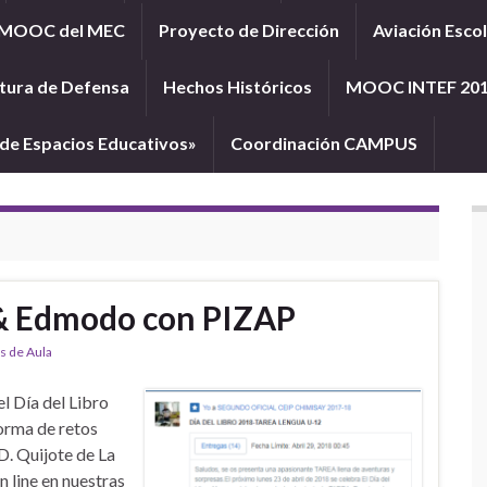
MOOC del MEC
Proyecto de Dirección
Aviación Esco
tura de Defensa
Hechos Históricos
MOOC INTEF 20
e Espacios Educativos»
Coordinación CAMPUS
 & Edmodo con PIZAP
s de Aula
l Día del Libro
forma de retos
D. Quijote de La
 line en nuestras