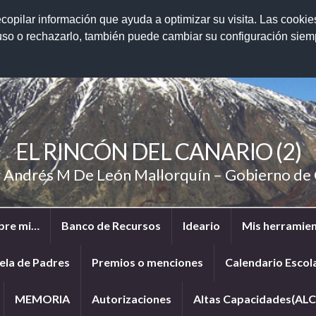
ecopilar información que ayuda a optimizar su visita. Las cookie
 uso o rechazarlo, también puede cambiar su configuración sie
EL RINCÓN DEL CANARIO (2)
r Andrés M De León Mallorquín – Gobierno d
bre mi…
Banco de Recursos
Ideario
Mis herramien
ela de Padres
Premios o menciones
Calendario Escol
MEMORIA
Autorizaciones
Altas Capacidades(ALC