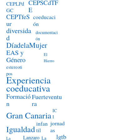
CEPSCdTF
CEPLPd
E
GC
CEPTfeS
coeducaci
ur
ón
diversida
documentaci
d
ón
DíadelaMujer
EAS y
El
Género
Hierro
estereoti
pos
Experiencia
coeducativa
Formació
Fuerteventu
n
ra
IC
Gran Canaria
I
jornad
infan
Igualdad
as
til
lgtb
Lanzaro
La
La