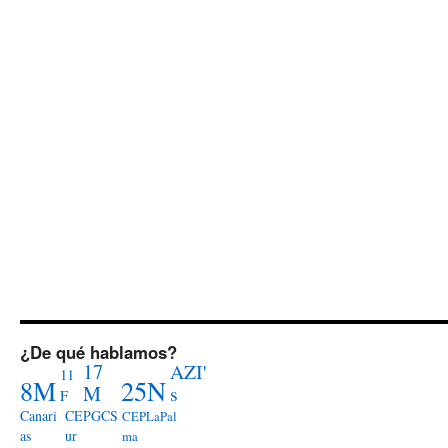
¿De qué hablamos?
17
AZI'
11
8M
25N
M
s
F
Canari
CEPGCS
CEPLaPal
as
ur
ma