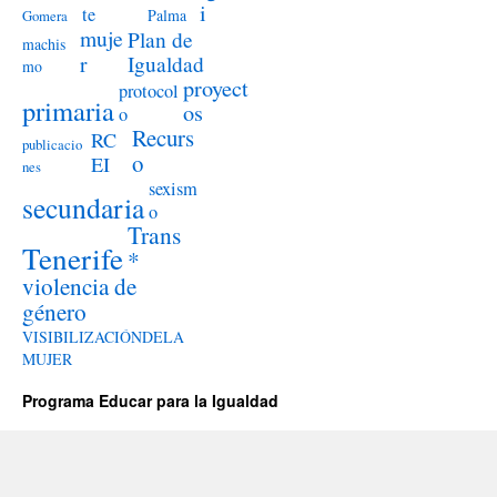
i
te
Palma
Gomera
muje
Plan de
machis
r
Igualdad
mo
proyect
protocol
primaria
os
o
Recurs
RC
publicacio
o
EI
nes
sexism
secundaria
o
Trans
Tenerife
*
violencia de
género
VISIBILIZACIÓNDELA
MUJER
Programa Educar para la Igualdad