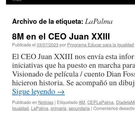
LaPalma
Archivo de la etiqueta:
8M en el CEO Juan XXIII
Publicada el
03/07/2023
por
Programa Educar para la Igualdad
El CEO Juan XXIII nos envía esta infor
iniciativas que ha puesto en marcha pa
Visionado de película / cuento Dian Fos
hicieron historia. Se acompañó un dibuj
Sigue leyendo
→
Publicado en
Noticias
|
Etiquetado
8M
,
CEPLaPalma
,
DíadelaMu
Igualdad
,
LaPalma
,
primaria
,
secundaria
|
Comentarios desacti