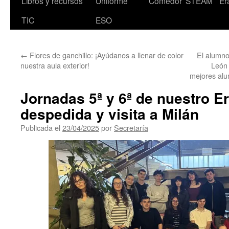
Libros y recursos
Uniforme
Comedor
STEAM
Er
TIC
ESO
←
Flores de ganchillo: ¡Ayúdanos a llenar de color
El alumno
nuestra aula exterior!
León 
mejores alu
Jornadas 5ª y 6ª de nuestro 
despedida y visita a Milán
Publicada el
23/04/2025
por
Secretaría