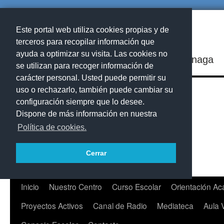
Este portal web utiliza cookies propias y de
terceros para recopilar información que
ayuda a optimizar su visita. Las cookies no
IES Playa de Arinaga
se utilizan para recoger información de
carácter personal. Usted puede permitir su
uso o rechazarlo, también puede cambiar su
configuración siempre que lo desee.
Dispone de más información en nuestra
Política de cookies.
Cerrar
Saltar
Inicio
Nuestro Centro
Curso Escolar
Orientación A
al
Proyectos Activos
Canal de Radio
Mediateca
Aula 
contenido