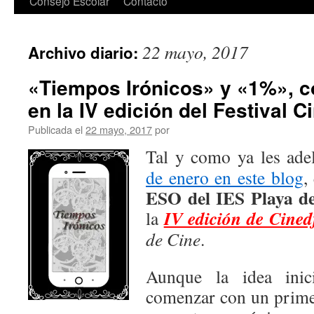
Consejo Escolar
Contacto
22 mayo, 2017
Archivo diario:
«Tiempos Irónicos» y «1%», co
en la IV edición del Festival C
Publicada el
22 mayo, 2017
por
Tal y como ya les ad
de enero en este blog
,
ESO del IES Playa d
IV edición de Cined
la
de Cine
.
Aunque la idea inic
comenzar con un prime