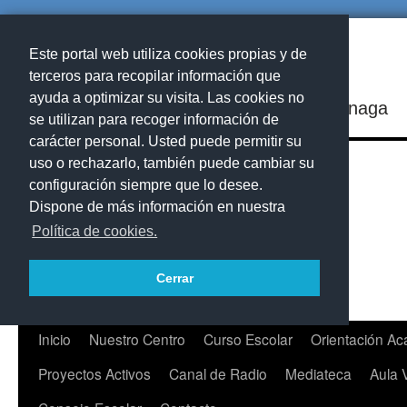
Este portal web utiliza cookies propias y de
terceros para recopilar información que
ayuda a optimizar su visita. Las cookies no
IES Playa de Arinaga
se utilizan para recoger información de
carácter personal. Usted puede permitir su
uso o rechazarlo, también puede cambiar su
configuración siempre que lo desee.
Dispone de más información en nuestra
Política de cookies.
Cerrar
Saltar
Inicio
Nuestro Centro
Curso Escolar
Orientación A
al
Proyectos Activos
Canal de Radio
Mediateca
Aula 
contenido