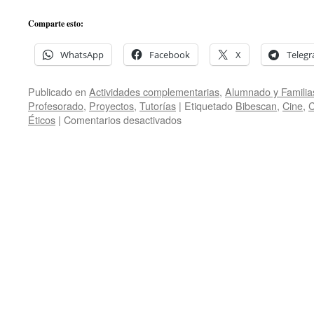
Comparte esto:
WhatsApp
Facebook
X
Teleg
Publicado en
Actividades complementarias
,
Alumnado y Familia
Profesorado
,
Proyectos
,
Tutorías
|
Etiquetado
Bibescan
,
Cine
,
C
en
Éticos
|
Comentarios desactivados
«Tiempos
Irónicos»
y
«1%»,
cortos
inscritos
en
la
IV
edición
del
Festival
Cinedfest