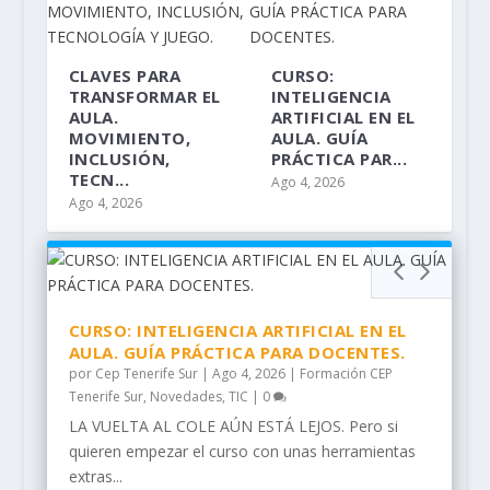
CLAVES PARA
CURSO:
TRANSFORMAR EL
INTELIGENCIA
AULA.
ARTIFICIAL EN EL
MOVIMIENTO,
AULA. GUÍA
INCLUSIÓN,
PRÁCTICA PAR...
TECN...
Ago 4, 2026
Ago 4, 2026
CLAVES PARA TRANSFORMAR EL AULA.
CURSO: INTELIGENCIA ARTIFICIAL EN EL
CURSO: KIT DE BIENVENIDA CURSO 26_27
CURSOS DEL ÁREA DE PLURILINGÜÍSMO.
INFORME: INFANCIA, ADOLESCENCIA Y
INSTRUCCIONES: USO DE LOS SISTEMAS
ATRÉVETE: FUNDACIÓN DEL CEP TENERIFE
EVALUACIÓN INSTITUCIONAL:
30 DE JUNIO. GRACIAS POR SU TRABAJO.
CONVOCATORIA: Premios a Planes de
ATRÉVETE: Amiga, date cuenta. Gema
Protocolo General de Actuación entre la
Elecciones de los Consejos de los CER
EVAGD: PLANIFICACIÓN FINAL DEL CURSO
ATRÉVETE: GRUPO DE TRABAJO AICLE.
I CURSO DE VERANO: INTELIGENCIA
Concurso Nacional: Una Constitución
IGUALDAD: Familias que conectan
II ENCUENTRO COSMOLAB: INICIACIÓN A
ABIERTA LA CONVOCATORIA DE LOS
ESERO Summer Camp 2026: formación
ATRÉVETE: JUEGA Y PROGRATEA. JASMIN
ATRÉVETE: CREACIÓN DE ACTIVIDADES
IGUALDAD: EducanPodcast Canarias:
PLAN EVALÚA: ORIENTACIONES PARA
MOVIMIENTO, INCLU...
AULA. GUÍA PR...
DIRECCIÓN GENER...
BIENESTAR DIGITA...
DIGITALES INTER...
SUR. ANTONIO ...
INSTRUCCIONES PARA REGUL...
Lectura en el ám...
Ruíz Naranjo. I...
Consejerí...
25_26
CON CORINA ABREU...
ARTIFICIAL EN EL ...
para todos
LA ASTROFOTOGR...
PREMIOS ALIANZA STE...
intensiva sobre ...
GONZÁLEZ. CEIP...
INTERACTIVAS CON...
Saberes que insp...
CUMPLIMENTAR EL IN...
CURSO: INTELIGENCIA ARTIFICIAL EN EL
AULA. GUÍA PRÁCTICA PARA DOCENTES.
por
Cep Tenerife Sur
|
Ago 4, 2026
|
Formación CEP
Tenerife Sur
,
Novedades
,
TIC
|
0
LA VUELTA AL COLE AÚN ESTÁ LEJOS. Pero si
quieren empezar el curso con unas herramientas
extras...