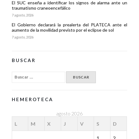
El SUC enseña a identificar los signos de alarma ante un
traumatismo craneoencefálico
7 agosto, 2026
El Gobierno declarará la prealerta del PLATECA ante el
aumento de la movilidad previsto por el eclipse de sol
7 agosto, 2026
BUSCAR
HEMEROTECA
agosto 2026
L
M
X
J
V
S
D
1
2