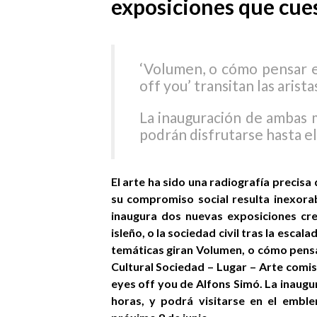
exposiciones que cues
‘Volumen, o cómo pensar e
off you’ transitan las arist
La inauguración de ambas m
podrán disfrutarse hasta el
El arte ha sido una radiografía precis
su compromiso social resulta inexorab
inaugura dos nuevas exposiciones crea
isleño, o la sociedad civil tras la esca
temáticas giran Volumen, o cómo pensa
Cultural Sociedad – Lugar – Arte comis
eyes off you de Alfons Simó. La inaugu
horas, y podrá visitarse en el embl