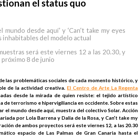
tionan el status quo
l mundo desde aquí’ y ‘Can’t take my eyes
as inhabitables del modelo actual
uestras será este viernes 12 a las 20.30, y
 próximo 8 de junio
a de las problemáticas sociales de cada momento histórico, y
le de la actividad creativa.
El Centro de Arte La Regenta
das desde la mirada de quien resiste: el tejido artístico
lada de terrorismo e hipervigiliancia en occidente. Sobre estas
r el mundo desde aquí, muestra del colectivo Solar. Acción
ariada por Lola Barrena y Dalia de la Rosa, y Can’t take my
ración de ambos proyectos será este viernes 12, a las 20.30
emático espacio de Las Palmas de Gran Canaria hasta el