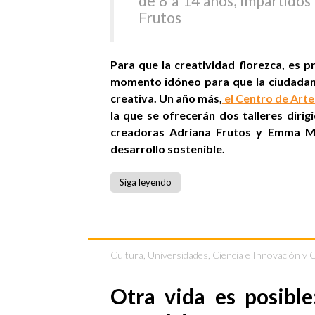
de 8 a 14 años, impartido
Frutos
Para que la creatividad florezca, es p
momento idóneo para que la ciudadaní
creativa. Un año más,
el Centro de Arte
la que se ofrecerán dos talleres dirig
creadoras Adriana Frutos y Emma Ma
desarrollo sostenible.
Siga leyendo
Cultura
,
Universidades, Ciencia e Innovación y 
Otra vida es posibl