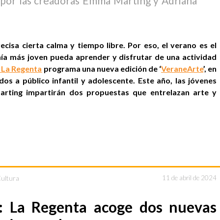
s por las creadoras Emma Marting y Adriana
recisa cierta calma y tiempo libre. Por eso, el verano es el
a más joven pueda aprender y disfrutar de una actividad
 La Regenta
programa una nueva edición de ‘
VeraneArte
’, en
idos a público infantil y adolescente. Este año, las jóvenes
rting impartirán dos propuestas que entrelazan arte y
Cultura
11 de abril de 2024
e: La Regenta acoge dos nuevas