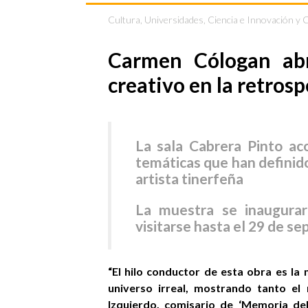
Cultura
,
Universidades, Ciencia e Innovación y 
Carmen Cólogan abr
creativo en la retros
La sala Cabrera Pinto aco
temáticas que han definido
artista tinerfeña
La muestra se inaugurar
visitarse hasta el 29 de s
“El hilo conductor de esta obra es l
universo irreal, mostrando tanto el
Izquierdo, comisario de ‘Memoria de