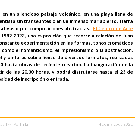
n un silencioso paisaje volcánico, en una playa llena de
ntista sin transeúntes o en un inmenso mar abierto. Tierra
rativas o por composiciones abstractas.
El Centro de Arte
 1982-2023’, una exposición que recorre a relación de Juan
 constante experimentación en las formas, tonos cromáticos
s como el romanticismo, el impresionismo o la abstracción.
l y pinturas sobre lienzo de diversos formatos, realizadas
 hasta obras de reciente creación. La inauguración de la
tir de las 20.30 horas, y podrá disfrutarse hasta el 23 de
esidad de inscripción o entrada.
eportes
,
Portada
4 de marzo de 2021