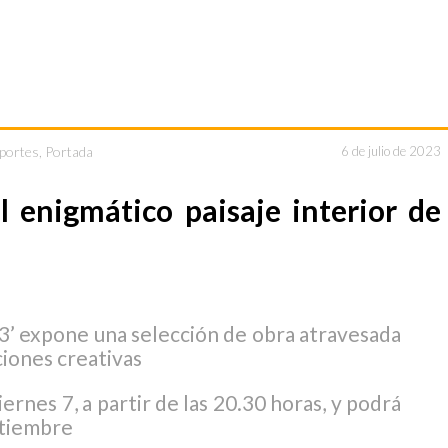
eportes
,
Portada
6 de julio de 2023
l enigmático paisaje interior de
3’ expone una selección de obra atravesada
ciones creativas
ernes 7, a partir de las 20.30 horas, y podrá
ptiembre