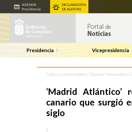
AGENDA
DECLARACIÓN
Presidencia
DE ALERTAS
Presidencia
Vicepresidencia
Cultura
,
Universidades, Ciencia e Innovación y 
‘Madrid Atlántico’ 
canario que surgió en
siglo