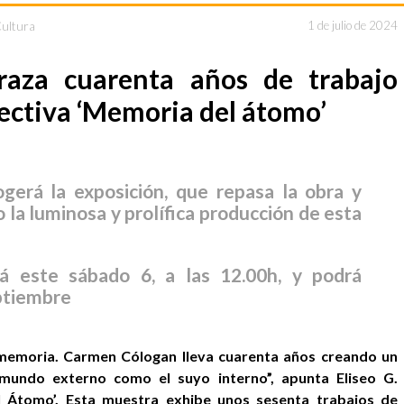
Cultura
1 de julio de 2024
aza cuarenta años de trabajo
pectiva ‘Memoria del átomo’
gerá la exposición, que repasa la obra y
 la luminosa y prolífica producción de esta
á este sábado 6, a las 12.00h, y podrá
eptiembre
a memoria. Carmen Cólogan lleva cuarenta años creando un
 mundo externo como el suyo interno”, apunta Eliseo G.
l Átomo’. Esta muestra exhibe unos sesenta trabajos de