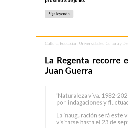
próximo 8 de junio.
Siga leyendo
Cultura
,
Educación, Universidades, Cultura y D
La Regenta recorre e
Juan Guerra
‘Naturaleza viva. 1982-202
por indagaciones y fluctua
La inauguración será este vi
visitarse hasta el 23 de se