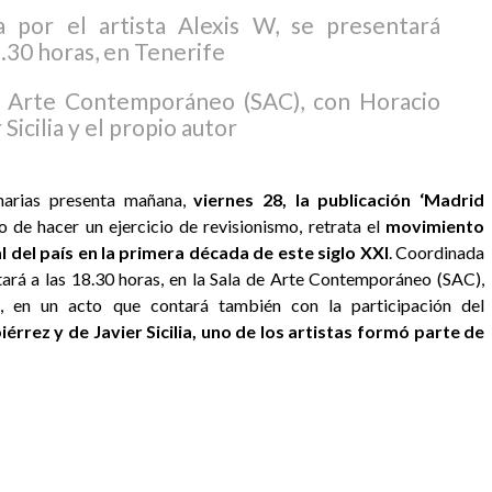
a por el artista Alexis W, se presentará
8.30 horas, en Tenerife
de Arte Contemporáneo (SAC), con Horacio
Sicilia y el propio autor
narias presenta mañana,
viernes 28, la publicación ‘Madrid
o de hacer un ejercicio de revisionismo, retrata el
movimiento
al del país en la primera década de este siglo XXI
. Coordinada
entará a las 18.30 horas, en la Sala de Arte Contemporáneo (SAC),
a, en un acto que contará también con la participación del
rrez y de Javier Sicilia, uno de los artistas formó parte de