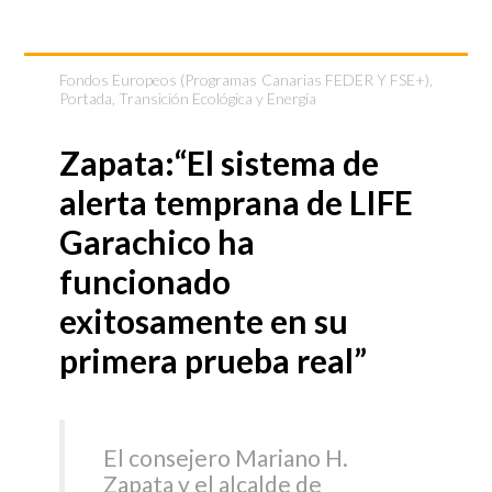
Fondos Europeos (Programas Canarias FEDER Y FSE+)
,
Portada
,
Transición Ecológica y Energía
Zapata:“El sistema de
alerta temprana de LIFE
Garachico ha
funcionado
exitosamente en su
primera prueba real”
El consejero Mariano H.
Zapata y el alcalde de