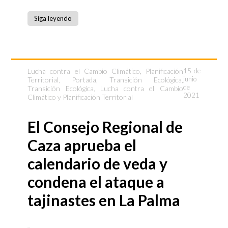
Siga leyendo
Lucha contra el Cambio Climático
,
Planificación
15 de
junio
Territorial
,
Portada
,
Transición Ecológica
,
de
Transición Ecológica, Lucha contra el Cambio
2021
Climático y Planificación Territorial
El Consejo Regional de
Caza aprueba el
calendario de veda y
condena el ataque a
tajinastes en La Palma