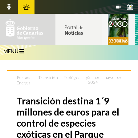
MENÚ
Portada
,
Transición Ecológica y
2 de mayo de
2024
Energía
Transición destina 1´9
millones de euros para el
control de especies
exóticas en el Parque