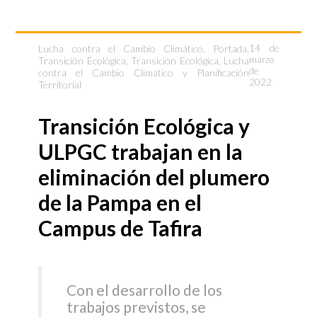
Lucha contra el Cambio Climático
,
Portada
,
14 de
marzo
Transición Ecológica
,
Transición Ecológica, Lucha
de
contra el Cambio Climático y Planificación
2022
Territorial
Transición Ecológica y
ULPGC trabajan en la
eliminación del plumero
de la Pampa en el
Campus de Tafira
Con el desarrollo de los
trabajos previstos, se