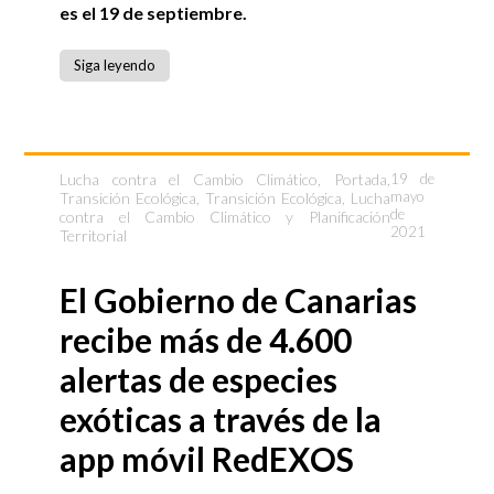
es el 19 de septiembre.
Siga leyendo
Lucha contra el Cambio Climático
,
Portada
,
19 de
mayo
Transición Ecológica
,
Transición Ecológica, Lucha
de
contra el Cambio Climático y Planificación
2021
Territorial
El Gobierno de Canarias
recibe más de 4.600
alertas de especies
exóticas a través de la
app móvil RedEXOS