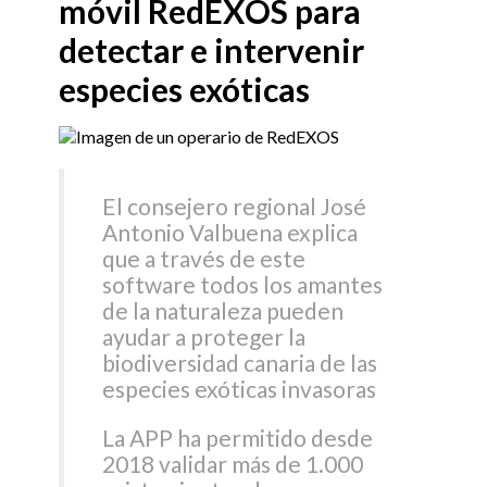
móvil RedEXOS para
detectar e intervenir
especies exóticas
El consejero regional José
Antonio Valbuena explica
que a través de este
software todos los amantes
de la naturaleza pueden
ayudar a proteger la
biodiversidad canaria de las
especies exóticas invasoras
La APP ha permitido desde
2018 validar más de 1.000