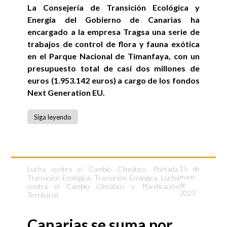
La Consejería de Transición Ecológica y
Energía del Gobierno de Canarias ha
encargado a la empresa Tragsa una serie de
trabajos de control de flora y fauna exótica
en el Parque Nacional de Timanfaya, con un
presupuesto total de casi dos millones de
euros (1.953.142 euros) a cargo de los fondos
Next Generation EU.
Siga leyendo
Lucha contra el Cambio Climático
,
Portada
,
15 de
mayo
Transición Ecológica
,
Transición Ecológica, Lucha
de
contra el Cambio Climático y Planificación
2023
Territorial
Canarias se suma por