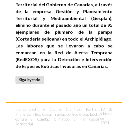
Territorial del Gobierno de Canarias, a través
de la empresa Gestión y Planeamiento
Territorial y Medioambiental (Gesplan),
eliminó durante el pasado año un total de 95
ejemplares de plumero de la pampa
(Cortaderia selloana) en todo el Archipiélago.
Las labores que se llevaron a cabo se
enmarcan en la Red de Alerta Temprana
(RedEXOS) para la Detección e Intervención
de Especies Exóticas Invasoras en Canarias.
Siga leyendo
Lucha contra el Cambio Climático
,
Portada
,
19 de
febrero
Transición Ecológica
,
Transición Ecológica, Lucha
de
contra el Cambio Climático y Planificación
2021
Territorial