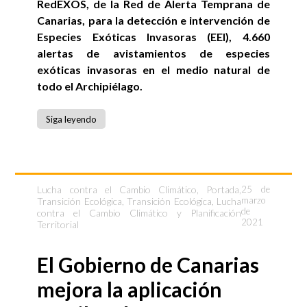
RedEXOS, de la Red de Alerta Temprana de
Canarias, para la detección e intervención de
Especies Exóticas Invasoras (EEI), 4.660
alertas de avistamientos de especies
exóticas invasoras en el medio natural de
todo el Archipiélago.
Siga leyendo
Lucha contra el Cambio Climático
,
Portada
,
25 de
marzo
Transición Ecológica
,
Transición Ecológica, Lucha
de
contra el Cambio Climático y Planificación
2021
Territorial
El Gobierno de Canarias
mejora la aplicación