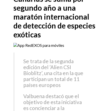
segundo año a una
maratón internacional
de detección de especies
exóticas
Se trata de la segunda
edición del ‘Alien CSI
Bioblitz’, una cita en la que
participan un total de 11
países europeos
Valbuena destacó que el
objetivo de esta iniciativa
es concienciar a la