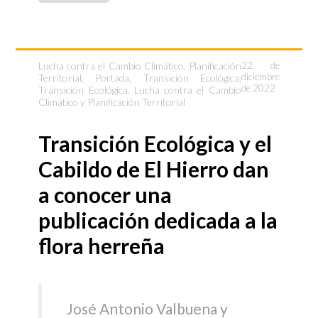
Lucha contra el Cambio Climático
,
Planificación
22 de
diciembre
Territorial
,
Portada
,
Transición Ecológica
,
de 2022
Transición Ecológica, Lucha contra el Cambio
Climático y Planificación Territorial
Transición Ecológica y el
Cabildo de El Hierro dan
a conocer una
publicación dedicada a la
flora herreña
José Antonio Valbuena y