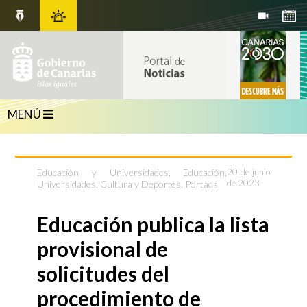
MENÚ
Educación y Universidades
,
Educación,
20 de junio
de 2023
Universidades, Cultura y Deportes
,
Portada
Educación publica la lista
provisional de
solicitudes del
procedimiento de