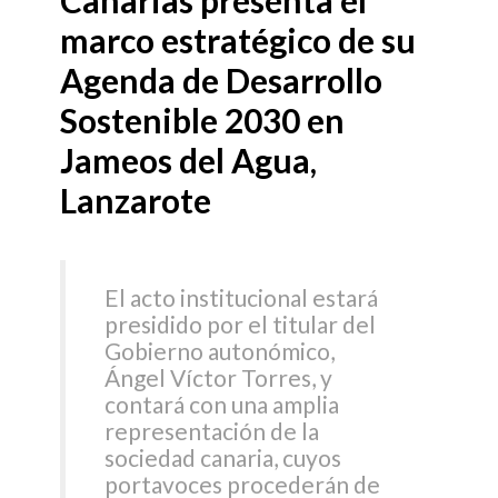
marco estratégico de su
Agenda de Desarrollo
Sostenible 2030 en
Jameos del Agua,
Lanzarote
El acto institucional estará
presidido por el titular del
Gobierno autonómico,
Ángel Víctor Torres, y
contará con una amplia
representación de la
sociedad canaria, cuyos
portavoces procederán de