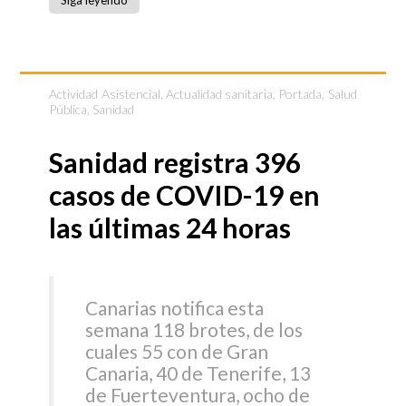
Siga leyendo
Actividad Asistencial
,
Actualidad sanitaria
,
Portada
,
Salud
Pública
,
Sanidad
Sanidad registra 396
casos de COVID-19 en
las últimas 24 horas
Canarias notifica esta
semana 118 brotes, de los
cuales 55 con de Gran
Canaria, 40 de Tenerife, 13
de Fuerteventura, ocho de