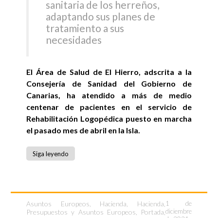
sanitaria de los herreños,
adaptando sus planes de
tratamiento a sus
necesidades
El Área de Salud de El Hierro, adscrita a la
Consejería de Sanidad del Gobierno de
Canarias, ha atendido a más de medio
centenar de pacientes en el servicio de
Rehabilitación Logopédica puesto en marcha
el pasado mes de abril en la Isla.
Siga leyendo
Asuntos Europeos
,
Hacienda
,
Hacienda,
1 de
diciembre
Presupuestos y Asuntos Europeos
,
Portada
,