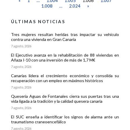
«
1
…
1.004
1.005
1.006
1.007
1.008
…
2.024
»
ÚLTIMAS NOTICIAS
Tres mujeres resultan heridas tras impactar su vehículo
contra una vivienda en Gran Canaria
7 agosto, 2026
El Ejecutivo avanza en la rehabilitación de 88 viviendas en
Añaza I-10 con una inversión de más de 1,7 M€
7 agosto, 2026
Canarias lidera el crecimiento económico y consolida su
recuperación con un empleo en máximos históricos
7 agosto, 2026
Quesería Aguas de Fontanales cierra sus puertas tras una
vida ligada a la tradición y la calidad quesera canaria
7 agosto, 2026
El SUC enseña a identificar los signos de alarma ante un
traumatismo craneoencefálico
7 agosto, 2026