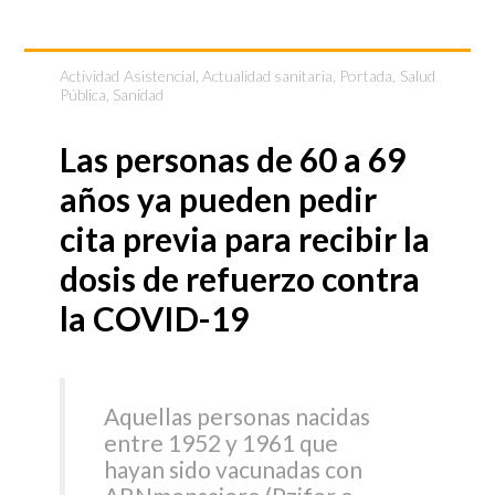
Actividad Asistencial
,
Actualidad sanitaria
,
Portada
,
Salud
Pública
,
Sanidad
Las personas de 60 a 69
años ya pueden pedir
cita previa para recibir la
dosis de refuerzo contra
la COVID-19
Aquellas personas nacidas
entre 1952 y 1961 que
hayan sido vacunadas con