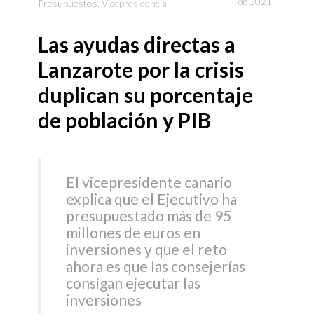
de 2021
Presupuestos
,
Vicepresidencia
Las ayudas directas a
Lanzarote por la crisis
duplican su porcentaje
de población y PIB
El vicepresidente canario
explica que el Ejecutivo ha
presupuestado más de 95
millones de euros en
inversiones y que el reto
ahora es que las consejerías
consigan ejecutar las
inversiones