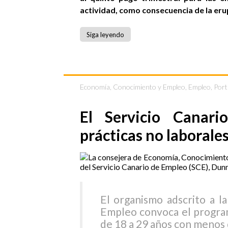
actividad, como consecuencia de la eru
Siga leyendo
Economía, Conocimiento y Empleo
,
Empleo
,
Port
El Servicio Canar
prácticas no laborale
El organismo adscrito a l
Empleo convoca el progra
de 18 a 29 años con menos 