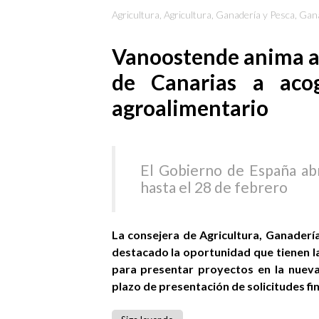
Agricultura
,
Agricultura, Ganadería y Pesca
,
Gana
Vanoostende anima a 
de Canarias a aco
agroalimentario
El Gobierno de España abr
hasta el 28 de febrero
La consejera de Agricultura, Ganaderí
destacado la oportunidad que tienen l
para presentar proyectos en la nueva
plazo de presentación de solicitudes fin