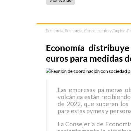
Siga leyendo
Economía
,
Economía, Conocimiento y Empleo
,
E
Economía distribuye
euros para medidas d
Las empresas palmeras obl
volcánica están recibiendo
de 2022, que superan los 
para estas pymes y person
La Consejería de Economí
recientemente la distribuc