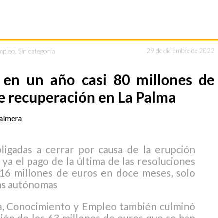
mpleo
,
Sin categoría
29 de diciembre de 2022
 en un año casi 80 millones de
e recuperación en La Palma
igadas a cerrar por causa de la erupción
 ya el pago de la última de las resoluciones
16 millones de euros en doce meses, solo
as autónomas
a, Conocimiento y Empleo también culminó
ión de los 63 millones de euros que se han