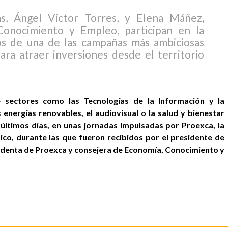
as, Ángel Víctor Torres, y Elena Máñez,
Conocimiento y Empleo, participan en la
os de una de las campañas más ambiciosas
ara atraer inversiones desde el territorio
 sectores como las Tecnologías de la Información y la
s energías renovables, el audiovisual o la salud y bienestar
 últimos días, en unas jornadas impulsadas por Proexca, la
o, durante las que fueron recibidos por el presidente de
esidenta de Proexca y consejera de Economía, Conocimiento y