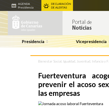
AGENDA
DECLARACIÓN
Presidencia
DE ALERTAS
Presidencia
Vicepresidencia
Bienestar Social, Igualdad, Juventud, Infancia y F
Fuerteventura aco
prevenir el acoso se
las empresas