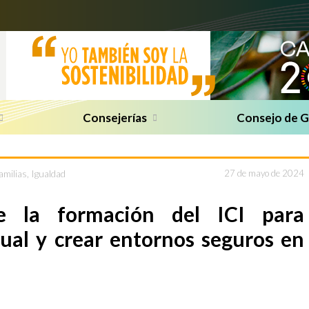
Consejerías
Consejo de 
amilias
,
Igualdad
27 de mayo de 2024
ge la formación del ICI para
xual y crear entornos seguros en