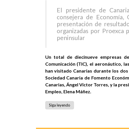
El presidente de Canari
consejera de Economía, 
presentación de resultad
organizadas por Proexca p
peninsular
Un total de diecinueve empresas de
Comunicación (TIC), el aeronáutico, la
han visitado Canarias durante los dos
Sociedad Canaria de Fomento Económic
Canarias, Ángel Víctor Torres, y la pr
Empleo, Elena Máñez.
Siga leyendo