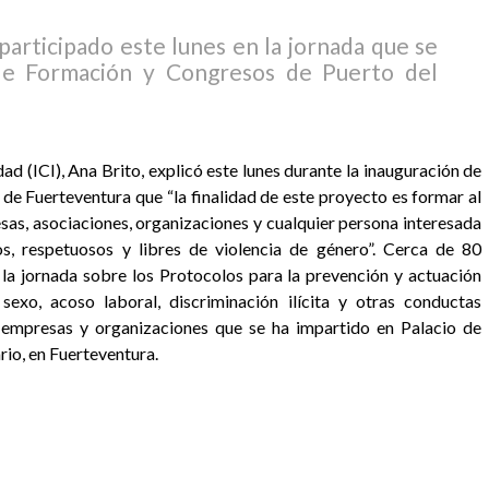
articipado este lunes en la jornada que se
 de Formación y Congresos de Puerto del
dad (ICI), Ana Brito, explicó este lunes durante la inauguración de
a de Fuerteventura que “la finalidad de este proyecto es formar al
sas, asociaciones, organizaciones y cualquier persona interesada
os, respetuosos y libres de violencia de género”. Cerca de 80
la jornada sobre los Protocolos para la prevención y actuación
sexo, acoso laboral, discriminación ilícita y otras conductas
s empresas y organizaciones que se ha impartido en Palacio de
io, en Fuerteventura.