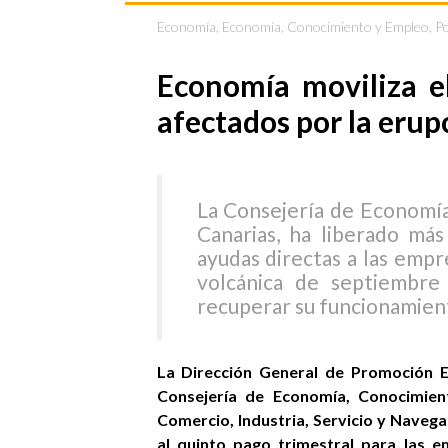
Economía
,
Economía, Conocimiento y Empleo
,
P
Economía moviliza e
afectados por la eru
La Consejería de Economí
Canarias, ha liberado má
ayudas directas a las empr
volcánica de septiembr
recuperar su funcionamien
La Dirección General de Promoción E
Consejería de Economía, Conocimien
Comercio, Industria, Servicio y Naveg
al quinto pago trimestral para las 