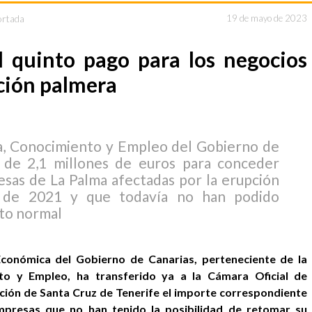
ortada
19 de mayo de 2023
l quinto pago para los negocios
pción palmera
a, Conocimiento y Empleo del Gobierno de
s de 2,1 millones de euros para conceder
esas de La Palma afectadas por la erupción
e de 2021 y que todavía no han podido
to normal
conómica del Gobierno de Canarias, perteneciente de la
to y Empleo, ha transferido ya a la Cámara Oficial de
ación de Santa Cruz de Tenerife el importe correspondiente
empresas que no han tenido la posibilidad de retomar su